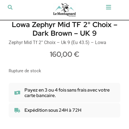
Tir sportif & Loisir
Airsoft & Paintball
Vêtements & Chaussures
Défense & Sécurité
Outdoor & Loisirs
Chien de chasse
Militaria & Tactique
Lowa Zephyr Mid TF 2° Choix –
Dark Brown – UK 9
Zephyr Mid Tf 2° Choix – Uk 9 (Eu 43.5) – Lowa
160,00
€
Rupture de stock
Payez en 3 ou 4 fois sans frais avec votre
carte bancaire.
Expédition sous 24H à 72H