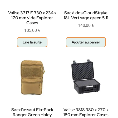
Valise 3317 E 330 x 234 x
Sac à dos CloudStryke
170 mm vide Explorer
18L Vert sage green 5.11
Cases
140,00
€
105,00
€
Lire la suite
Ajouter au panier
Sac d’assaut FlatPack
Valise 3818 380 x 270 x
Ranger Green Haley
180 mm Explorer Cases