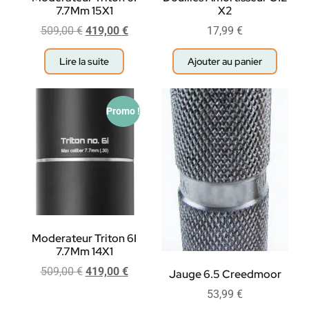
7.7Mm 15X1
X2
509,00
€
419,00
€
17,99
€
Lire la suite
Ajouter au panier
Promo !
Moderateur Triton 6I
7.7Mm 14X1
509,00
€
419,00
€
Jauge 6.5 Creedmoor
53,99
€