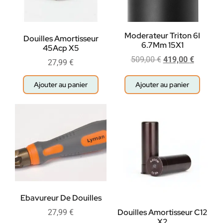
Moderateur Triton 6I
Douilles Amortisseur
6.7Mm 15X1
45Acp X5
509,00
€
419,00
€
27,99
€
Ajouter au panier
Ajouter au panier
Ebavureur De Douilles
Douilles Amortisseur C12
27,99
€
X2