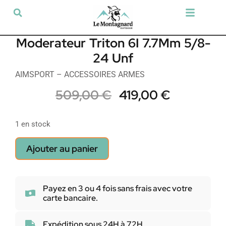
Tir sportif & Loisir
Airsoft & Paintball
Vêtements & Chaussures
Défense & Sécurité
Outdoor & Loisirs
Chien de chasse
Militaria & Tactique
Moderateur Triton 6I 7.7Mm 5/8-
24 Unf
AIMSPORT – ACCESSOIRES ARMES
509,00
€
419,00
€
1 en stock
Ajouter au panier
Payez en 3 ou 4 fois sans frais avec votre
carte bancaire.
Expédition sous 24H à 72H