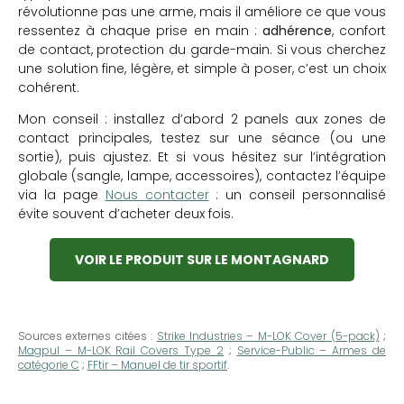
révolutionne pas une arme, mais il améliore ce que vous
ressentez à chaque prise en main :
adhérence
, confort
de contact, protection du garde-main. Si vous cherchez
une solution fine, légère, et simple à poser, c’est un choix
cohérent.
Mon conseil : installez d’abord 2 panels aux zones de
contact principales, testez sur une séance (ou une
sortie), puis ajustez. Et si vous hésitez sur l’intégration
globale (sangle, lampe, accessoires), contactez l’équipe
via la page
Nous contacter
: un conseil personnalisé
évite souvent d’acheter deux fois.
VOIR LE PRODUIT SUR LE MONTAGNARD
Sources externes citées :
Strike Industries – M-LOK Cover (5-pack)
;
Magpul – M-LOK Rail Covers Type 2
;
Service-Public – Armes de
catégorie C
;
FFtir – Manuel de tir sportif
.