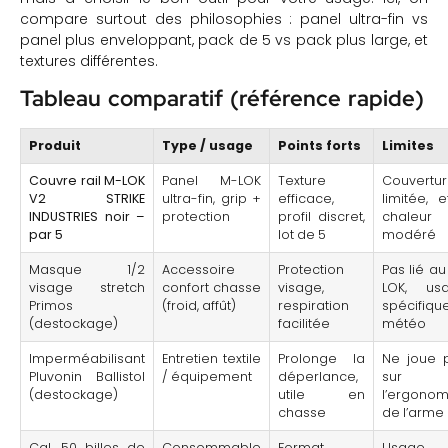
compare surtout des philosophies : panel ultra-fin vs
panel plus enveloppant, pack de 5 vs pack plus large, et
textures différentes.
Tableau comparatif (référence rapide)
Produit
Type / usage
Points forts
Limites
Couvre rail M-LOK
Panel M-LOK
Texture
Couvertu
V2 STRIKE
ultra-fin, grip +
efficace,
limitée, e
INDUSTRIES noir –
protection
profil discret,
chaleur
par 5
lot de 5
modéré
Masque 1/2
Accessoire
Protection
Pas lié a
visage stretch
confort chasse
visage,
LOK, us
Primos
(froid, affût)
respiration
spécifiqu
(destockage)
facilitée
météo
Imperméabilisant
Entretien textile
Prolonge la
Ne joue 
Pluvonin Ballistol
/ équipement
déperlance,
sur
(destockage)
utile en
l’ergonom
chasse
de l’arme
Cal. 50 billes de
Consommable
Format
Usage