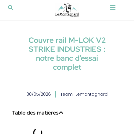
Tir sportif & Loisir
Airsoft & Paintball
Vêtements & Chaussures
Défense & Sécurité
Outdoor & Loisirs
Chien de chasse
Militaria & Tactique
Couvre rail M-LOK V2
STRIKE INDUSTRIES :
notre banc d’essai
complet
30/05/2026
Team_Lemontagnard
Table des matières