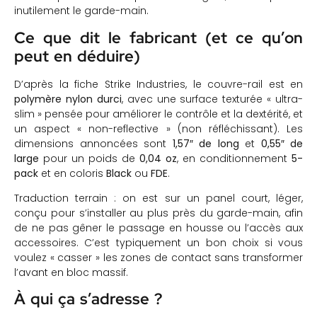
inutilement le garde-main.
Ce que dit le fabricant (et ce qu’on
peut en déduire)
D’après la fiche Strike Industries, le couvre-rail est en
polymère nylon durci
, avec une surface texturée « ultra-
slim » pensée pour améliorer le contrôle et la dextérité, et
un aspect « non-reflective » (non réfléchissant). Les
dimensions annoncées sont
1,57″ de long
et
0,55″ de
large
pour un poids de
0,04 oz
, en conditionnement
5-
pack
et en coloris
Black
ou
FDE
.
Traduction terrain : on est sur un panel court, léger,
conçu pour s’installer au plus près du garde-main, afin
de ne pas gêner le passage en housse ou l’accès aux
accessoires. C’est typiquement un bon choix si vous
voulez « casser » les zones de contact sans transformer
l’avant en bloc massif.
À qui ça s’adresse ?