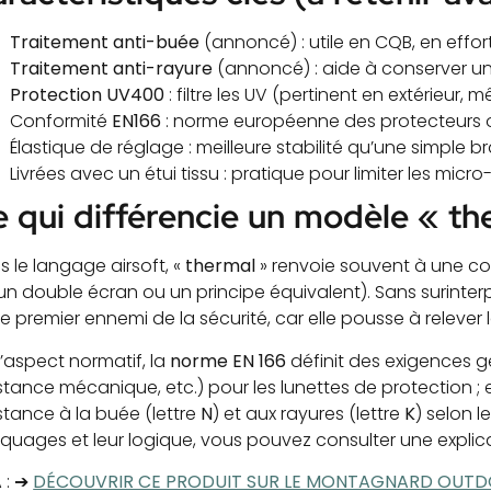
Traitement anti-buée
(annoncé) : utile en CQB, en effo
Traitement anti-rayure
(annoncé) : aide à conserver une 
Protection UV400
: filtre les UV (pertinent en extérieur,
Conformité
EN166
: norme européenne des protecteurs oc
Élastique de réglage : meilleure stabilité qu’une simple 
Livrées avec un étui tissu : pratique pour limiter les micr
 qui différencie un modèle « th
 le langage airsoft, «
thermal
» renvoie souvent à une con
un double écran ou un principe équivalent). Sans surinterpr
le premier ennemi de la sécurité, car elle pousse à relever 
l’aspect normatif, la
norme EN 166
définit des exigences 
istance mécanique, etc.) pour les lunettes de protection ;
stance à la buée (lettre
N
) et aux rayures (lettre
K
) selon 
quages et leur logique, vous pouvez consulter une explica
A
: ➔
DÉCOUVRIR CE PRODUIT SUR LE MONTAGNARD OUT