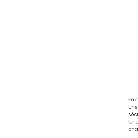
En a
Une 
sécu
lune
cha