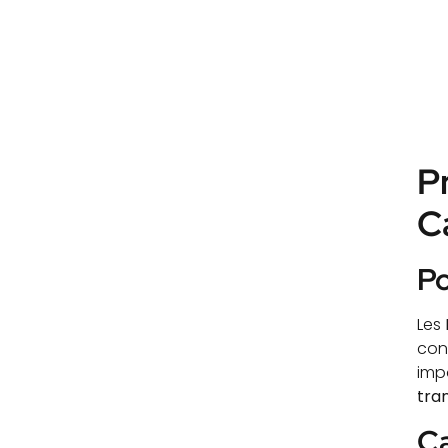
P
C
Po
Les
cons
imp
tra
Ca