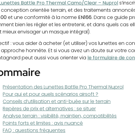
Lunettes Battle Pro Thermal Camo/Clear – Nuprol
s’inscr
 conception orientée terrain, et des traitements annonc
400
et une conformité à la norme
EN166
. Dans ce guide p
ent bien les régler et les entretenir, et dans quels cas ell
t mieux envisager un masque intégral).
ectif : vous aider à acheter (et utiliser) vos lunettes en 
 approche honnête. Et si vous avez un doute sur votre con
tagnard peut aussi vous orienter via
le formulaire de co
ommaire
Présentation des Lunettes Battle Pro Thermal Nuprol
Pour qui et pour quels scénarios airsoft ?
Conseils d’utilisation et anti-buée sur le terrain
Repères de prix et alternatives : se situer
Analyse terrain : visibilité, maintien, compatibilités
Points forts et limites : avis nuancé
FAQ : questions fréquentes