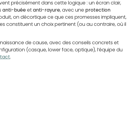
ivent précisément dans cette logique : un écran clair,
és
anti-buée
et
anti-rayure
, avec une
protection
roduit, on décortique ce que ces promesses impliquent,
es constituent un choix pertinent (ou au contraire, où il
connaissance de cause, avec des conseils concrets et
figuration (casque, lower face, optique), l’équipe du
ntact
.