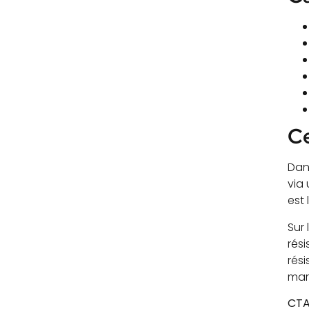
Ce
Dans
via 
est 
Sur 
rés
rési
mar
CT