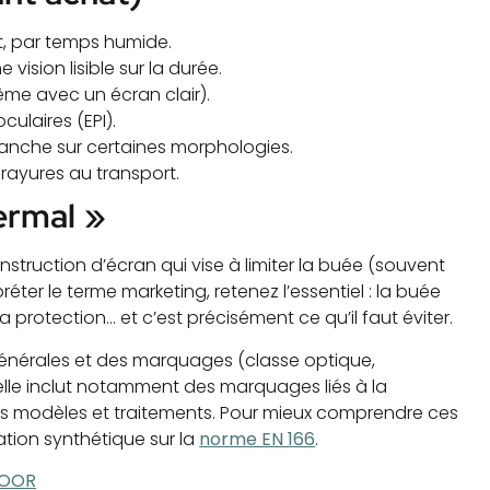
rt, par temps humide.
vision lisible sur la durée.
 même avec un écran clair).
ulaires (EPI).
branche sur certaines morphologies.
o-rayures au transport.
ermal »
struction d’écran qui vise à limiter la buée (souvent
éter le terme marketing, retenez l’essentiel : la buée
la protection… et c’est précisément ce qu’il faut éviter.
générales et des marquages (classe optique,
 elle inclut notamment des marquages liés à la
les modèles et traitements. Pour mieux comprendre ces
tion synthétique sur la
norme EN 166
.
DOOR