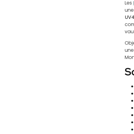
Les
une
UV
comm
vau
Obj
une
Mon
S