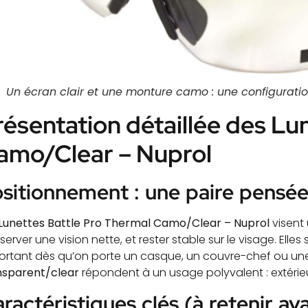
Un écran clair et une monture camo : une configuration
résentation détaillée des Lu
amo/Clear – Nuprol
sitionnement : une paire pensée 
Lunettes Battle Pro Thermal Camo/Clear – Nuprol
visent 
erver une vision nette, et rester stable sur le visage. Elles
ortant dès qu’on porte un casque, un couvre-chef ou une 
nsparent/clear
répondent à un usage polyvalent : extérieu
ractéristiques clés (à retenir av