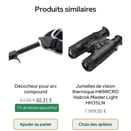
Produits similaires
Décocheur pour arc
Jumelles de vision
compound
thermique HIKMICRO
Habrok Master Light
67,00
€
62,31
€
HH35LN
-7% de remise aujourd'hui
1 999,00
€
Ajouter au panier
Choix des options