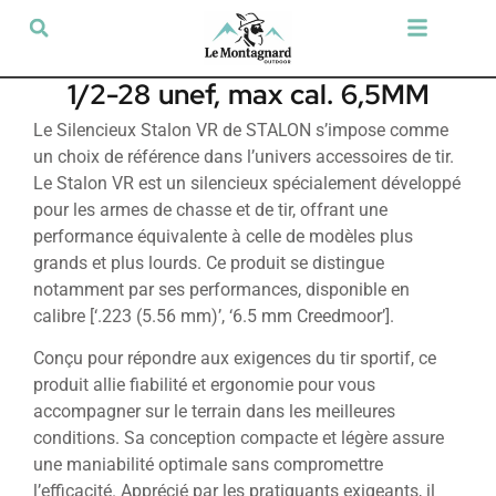
Tir sportif & Loisir
Airsoft & Paintball
Vêtements & Chaussures
Défense & Sécurité
Outdoor & Loisirs
Chien de chasse
Militaria & Tactique
1/2-28 unef, max cal. 6,5MM
Le Silencieux Stalon VR de STALON s’impose comme
un choix de référence dans l’univers accessoires de tir.
Le Stalon VR est un silencieux spécialement développé
pour les armes de chasse et de tir, offrant une
performance équivalente à celle de modèles plus
grands et plus lourds. Ce produit se distingue
notamment par ses performances, disponible en
calibre [‘.223 (5.56 mm)’, ‘6.5 mm Creedmoor’].
Conçu pour répondre aux exigences du tir sportif, ce
produit allie fiabilité et ergonomie pour vous
accompagner sur le terrain dans les meilleures
conditions. Sa conception compacte et légère assure
une maniabilité optimale sans compromettre
l’efficacité. Apprécié par les pratiquants exigeants, il