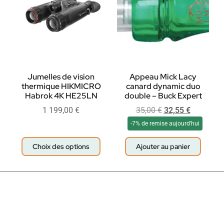
Jumelles de vision
Appeau Mick Lacy
thermique HIKMICRO
canard dynamic duo
Habrok 4K HE25LN
double – Buck Expert
1 199,00
€
35,00
€
32,55
€
-7% de remise aujourd'hui
Choix des options
Ajouter au panier