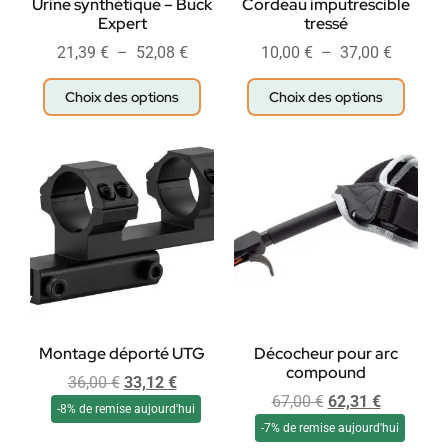
Urine synthétique – Buck
Cordeau imputrescible
Expert
tressé
21,39
€
–
52,08
€
10,00
€
–
37,00
€
Choix des options
Choix des options
Montage déporté UTG
Décocheur pour arc
compound
36,00
€
33,12
€
67,00
€
62,31
€
-8% de remise aujourd'hui
-7% de remise aujourd'hui