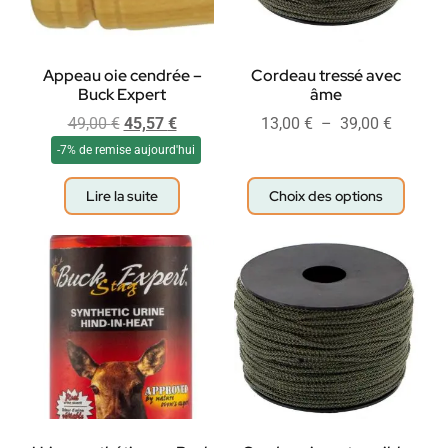
Appeau oie cendrée –
Cordeau tressé avec
Buck Expert
âme
49,00
€
45,57
€
13,00
€
–
39,00
€
-7% de remise aujourd'hui
Lire la suite
Choix des options