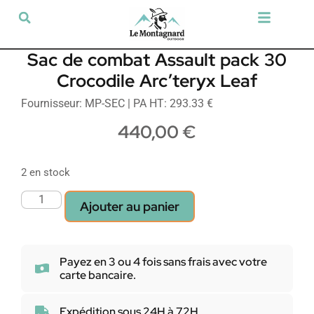
Tir sportif & Loisir
Airsoft & Paintball
Vêtements & Chaussures
Défense & Sécurité
Outdoor & Loisirs
Chien de chasse
Militaria & Tactique
Sac de combat Assault pack 30
Crocodile Arc’teryx Leaf
Fournisseur: MP-SEC | PA HT: 293.33 €
440,00
€
2 en stock
Ajouter au panier
Payez en 3 ou 4 fois sans frais avec votre
carte bancaire.
Expédition sous 24H à 72H