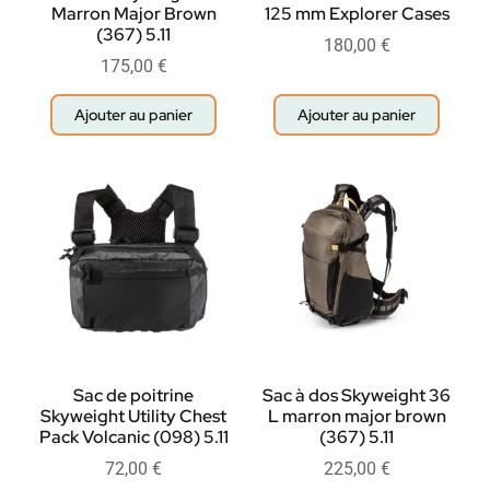
Marron Major Brown
125 mm Explorer Cases
(367) 5.11
180,00
€
175,00
€
Ajouter au panier
Ajouter au panier
Sac de poitrine
Sac à dos Skyweight 36
Skyweight Utility Chest
L marron major brown
Pack Volcanic (098) 5.11
(367) 5.11
72,00
€
225,00
€