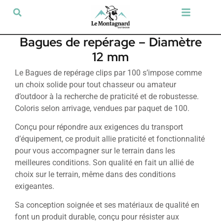
Tir sportif & Loisir
Airsoft & Paintball
Vêtements & Chaussures
Défense & Sécurité
Outdoor & Loisirs
Chien de chasse
Militaria & Tactique
Bagues de repérage – Diamètre
12 mm
Le Bagues de repérage clips par 100 s’impose comme
un choix solide pour tout chasseur ou amateur
d’outdoor à la recherche de praticité et de robustesse.
Coloris selon arrivage, vendues par paquet de 100.
Conçu pour répondre aux exigences du transport
d’équipement, ce produit allie praticité et fonctionnalité
pour vous accompagner sur le terrain dans les
meilleures conditions. Son qualité en fait un allié de
choix sur le terrain, même dans des conditions
exigeantes.
Sa conception soignée et ses matériaux de qualité en
font un produit durable, conçu pour résister aux