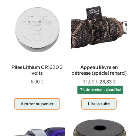
Piles Lithium CR1620 3
Appeau lièvre en
volts
détresse (spécial renard)
6,00
€
31,00
€
28,83
€
-7% de remise aujourd'hui
Ajouter au panier
Lire la suite