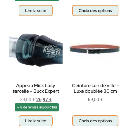
Lire la suite
Choix des options
Appeau Mick Lacy
Ceinture cuir de ville –
sarcelle – Buck Expert
Luxe doublée 30 cm
29,00
€
26,97
€
69,00
€
-7% de remise aujourd'hui
Lire la suite
Choix des options