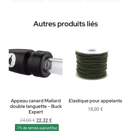
Autres produits liés
Appeau canard Mallard
Elastique pour appelants
double languette – Buck
18,00
€
Expert
24,00
€
22,32
€
-7% de remise aujourd'hui