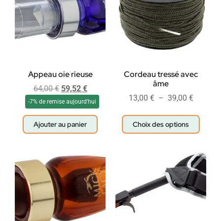
Appeau oie rieuse
Cordeau tressé avec
âme
64,00
€
59,52
€
13,00
€
–
39,00
€
-7% de remise aujourd'hui
Ajouter au panier
Choix des options