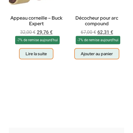
Appeau corneille – Buck
Décocheur pour arc
Expert
compound
32,00
€
29,76
€
67,00
€
62,31
€
-7% de remise aujourd'hui
-7% de remise aujourd'hui
Lire la suite
Ajouter au panier