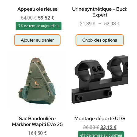
Appeau oie rieuse
Urine synthétique – Buck
Expert
64,00
€
59,52
€
21,39
€
–
52,08
€
-7% de remise aujourd'hui
Ajouter au panier
Choix des options
Sac Bandoulière
Montage déporté UTG
Markhor Wapiti Evo 25
36,00
€
33,12
€
164,50
€
-8% de remise aujourd'hui