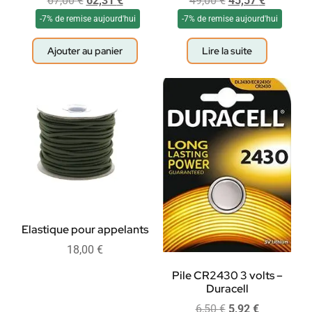
67,00
€
62,31
€
49,00
€
45,57
€
-7% de remise aujourd'hui
-7% de remise aujourd'hui
Ajouter au panier
Lire la suite
Elastique pour appelants
18,00
€
Pile CR2430 3 volts –
Duracell
6,50
€
5,92
€