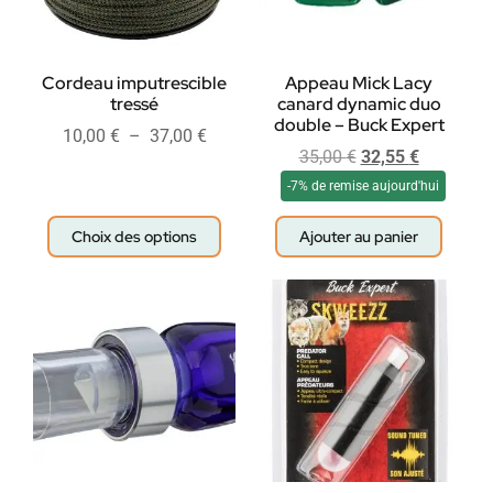
Cordeau imputrescible
Appeau Mick Lacy
tressé
canard dynamic duo
double – Buck Expert
10,00
€
–
37,00
€
35,00
€
32,55
€
-7% de remise aujourd'hui
Choix des options
Ajouter au panier