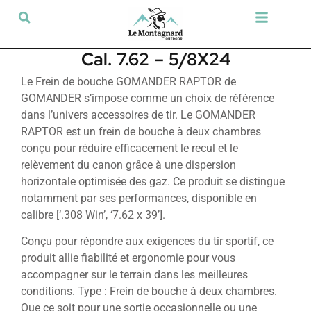
Tir sportif & Loisir
Airsoft & Paintball
Vêtements & Chaussures
Défense & Sécurité
Outdoor & Loisirs
Chien de chasse
Militaria & Tactique
Cal. 7.62 – 5/8X24
Le Frein de bouche GOMANDER RAPTOR de
GOMANDER s’impose comme un choix de référence
dans l’univers accessoires de tir. Le GOMANDER
RAPTOR est un frein de bouche à deux chambres
conçu pour réduire efficacement le recul et le
relèvement du canon grâce à une dispersion
horizontale optimisée des gaz. Ce produit se distingue
notamment par ses performances, disponible en
calibre [‘.308 Win’, ‘7.62 x 39’].
Conçu pour répondre aux exigences du tir sportif, ce
produit allie fiabilité et ergonomie pour vous
accompagner sur le terrain dans les meilleures
conditions. Type : Frein de bouche à deux chambres.
Que ce soit pour une sortie occasionnelle ou une