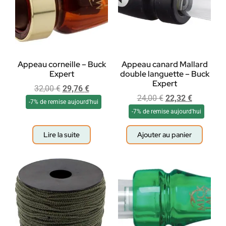
Appeau corneille – Buck
Appeau canard Mallard
Expert
double languette – Buck
Expert
32,00
€
29,76
€
24,00
€
22,32
€
-7% de remise aujourd'hui
-7% de remise aujourd'hui
Lire la suite
Ajouter au panier