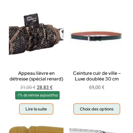
Appeau lièvre en
Ceinture cuir de ville –
détresse (spécial renard)
Luxe doublée 30 cm
31,00
€
28,83
€
69,00
€
-7% de remise aujourd'hui
Lire la suite
Choix des options