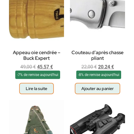
Appeau oie cendrée –
Couteau d’après chasse
Buck Expert
pliant
49,00
€
45,57
€
22,00
€
20,24
€
-7% de remise aujourd'hui
-8% de remise aujourd'hui
Lire la suite
Ajouter au panier