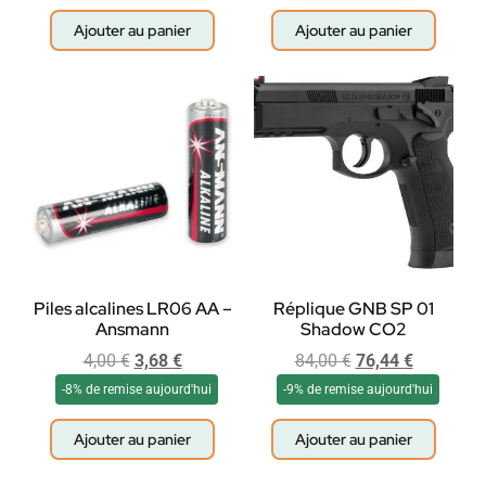
Ajouter au panier
Ajouter au panier
Piles alcalines LR06 AA –
Réplique GNB SP 01
Ansmann
Shadow CO2
4,00
€
3,68
€
84,00
€
76,44
€
-8% de remise aujourd'hui
-9% de remise aujourd'hui
Ajouter au panier
Ajouter au panier