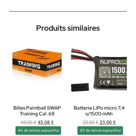
Produits similaires
Billes Paintball SWAP
Batterie LiPo micro 7,4
Training Cal .68
v/1500 mAh
49,00
€
45,08
€
25,00
€
23,00
€
-8% de remise aujourd'hui
-8% de remise aujourd'hui