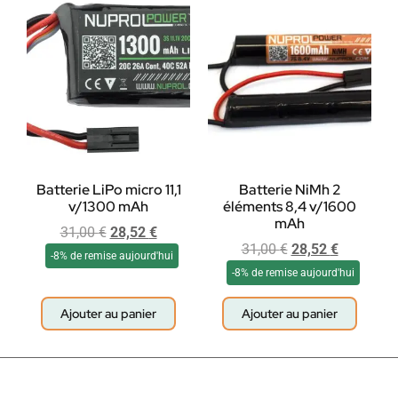
Batterie LiPo micro 11,1
Batterie NiMh 2
v/1300 mAh
éléments 8,4 v/1600
mAh
31,00
€
28,52
€
31,00
€
28,52
€
-8% de remise aujourd'hui
-8% de remise aujourd'hui
Ajouter au panier
Ajouter au panier