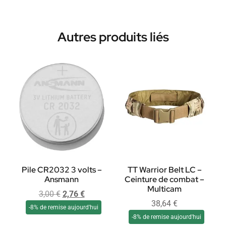
Autres produits liés
Pile CR2032 3 volts –
TT Warrior Belt LC –
Ansmann
Ceinture de combat –
Multicam
3,00
€
2,76
€
38,64
€
-8% de remise aujourd'hui
-8% de remise aujourd'hui