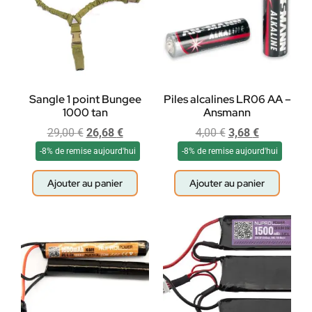
Sangle 1 point Bungee
Piles alcalines LR06 AA –
1000 tan
Ansmann
29,00
€
26,68
€
4,00
€
3,68
€
-8% de remise aujourd'hui
-8% de remise aujourd'hui
Ajouter au panier
Ajouter au panier