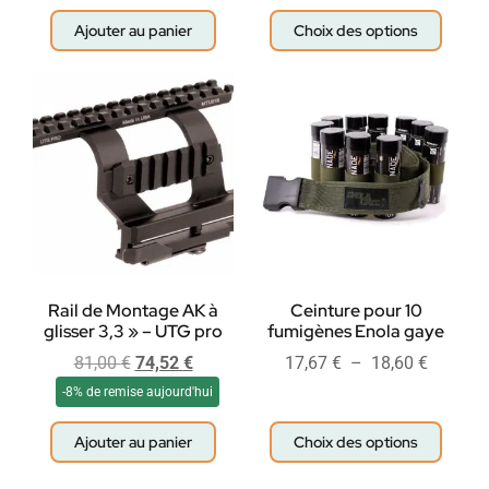
Ajouter au panier
Choix des options
Rail de Montage AK à
Ceinture pour 10
glisser 3,3 » – UTG pro
fumigènes Enola gaye
81,00
€
74,52
€
17,67
€
–
18,60
€
-8% de remise aujourd'hui
Ajouter au panier
Choix des options