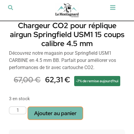
Tir sportif & Loisir
Airsoft & Paintball
Vêtements & Chaussures
Défense & Sécurité
Outdoor & Loisirs
Chien de chasse
Militaria & Tactique
Chargeur CO2 pour réplique
airgun Springfield USM1 15 coups
calibre 4.5 mm
Découvrez notre magasin pour Springfield USM1
CARBINE en 4.5 mm BB. Parfait pour améliorer vos
performances de tir avec cartouche CO2.
67,00
€
62,31
€
-7% de remise aujourd'hui
3 en stock
Ajouter au panier