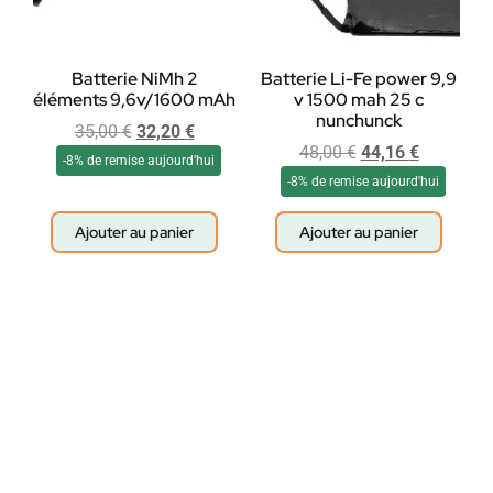
Batterie NiMh 2
Batterie Li-Fe power 9,9
éléments 9,6v/1600 mAh
v 1500 mah 25 c
nunchunck
35,00
€
32,20
€
48,00
€
44,16
€
-8% de remise aujourd'hui
-8% de remise aujourd'hui
Ajouter au panier
Ajouter au panier