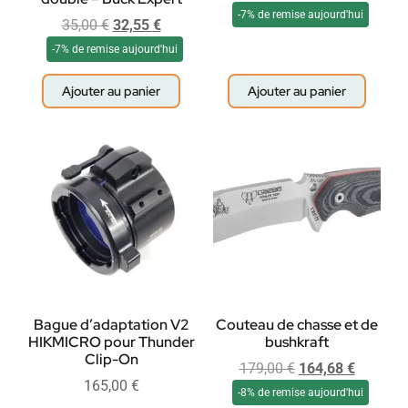
-7% de remise aujourd'hui
35,00
€
32,55
€
-7% de remise aujourd'hui
Ajouter au panier
Ajouter au panier
Bague d’adaptation V2
Couteau de chasse et de
HIKMICRO pour Thunder
bushkraft
Clip-On
179,00
€
164,68
€
165,00
€
-8% de remise aujourd'hui