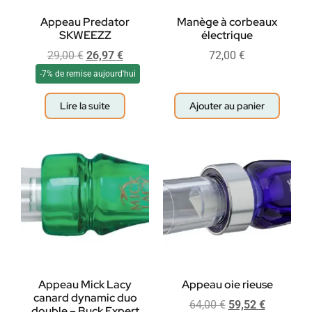
Appeau Predator
Manège à corbeaux
SKWEEZZ
électrique
29,00
€
26,97
€
72,00
€
-7% de remise aujourd'hui
Lire la suite
Ajouter au panier
Appeau Mick Lacy
Appeau oie rieuse
canard dynamic duo
64,00
€
59,52
€
double – Buck Expert