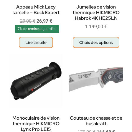
Appeau Mick Lacy
Jumelles de vision
sarcelle – Buck Expert
thermique HIKMICRO
Habrok 4K HE25LN
29,00
€
26,97
€
1 199,00
€
-7% de remise aujourd'hui
Lire la suite
Choix des options
Monoculaire de vision
Couteau de chasse et de
thermique HIKMICRO
bushkraft
Lynx Pro LE15