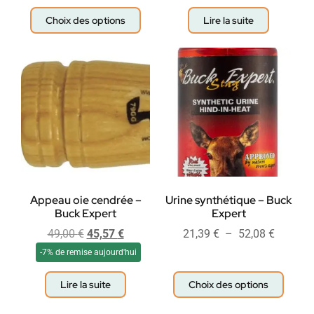
Choix des options
Lire la suite
Appeau oie cendrée –
Urine synthétique – Buck
Buck Expert
Expert
49,00
€
45,57
€
21,39
€
–
52,08
€
-7% de remise aujourd'hui
Lire la suite
Choix des options