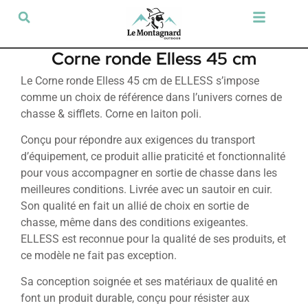
Tir sportif & Loisir
Airsoft & Paintball
Vêtements & Chaussures
Défense & Sécurité
Outdoor & Loisirs
Chien de chasse
Militaria & Tactique
Corne ronde Elless 45 cm
Le Corne ronde Elless 45 cm de ELLESS s’impose
comme un choix de référence dans l’univers cornes de
chasse & sifflets. Corne en laiton poli.
Conçu pour répondre aux exigences du transport
d’équipement, ce produit allie praticité et fonctionnalité
pour vous accompagner en sortie de chasse dans les
meilleures conditions. Livrée avec un sautoir en cuir.
Son qualité en fait un allié de choix en sortie de
chasse, même dans des conditions exigeantes.
ELLESS est reconnue pour la qualité de ses produits, et
ce modèle ne fait pas exception.
Sa conception soignée et ses matériaux de qualité en
font un produit durable, conçu pour résister aux