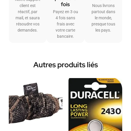
fois
client est
Nous livrons
réactif, par
Payez en 3 ou
partout dans
mail, et saura
4 fois sans
le monde,
résoudre vos
frais avec
presque tous
demandes.
votre carte
les pays.
bancaire.
Autres produits liés