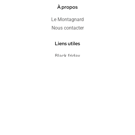
À propos
Le Montagnard
Nous contacter
Liens utiles
Black friday
Soldes
Informations
Blog
FAQ
Protection acheteur
Paiement sécurisé