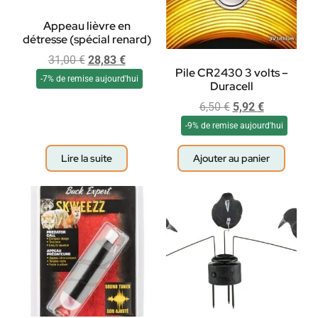
Appeau lièvre en
détresse (spécial renard)
31,00
€
28,83
€
Pile CR2430 3 volts –
-7% de remise aujourd'hui
Duracell
6,50
€
5,92
€
-9% de remise aujourd'hui
Lire la suite
Ajouter au panier