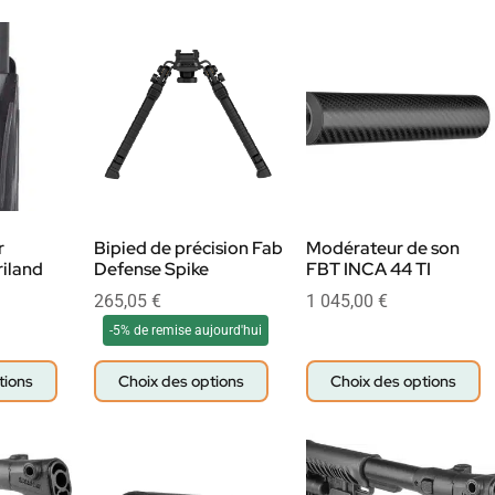
r
Bipied de précision Fab
Modérateur de son
riland
Defense Spike
FBT INCA 44 TI
265,05
€
1 045,00
€
-5% de remise aujourd'hui
tions
Choix des options
Choix des options