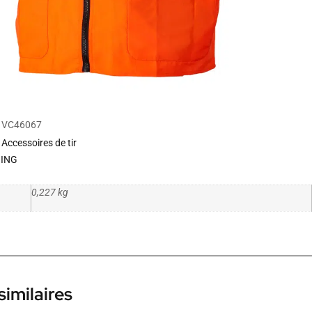
VC46067
Accessoires de tir
ING
0,227 kg
similaires