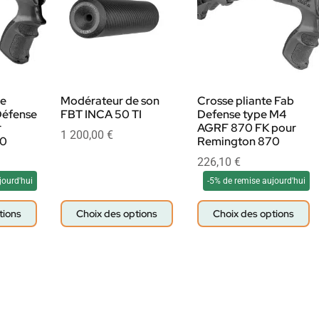
ue
Modérateur de son
Crosse pliante Fab
Défense
FBT INCA 50 TI
Defense type M4
r
AGRF 870 FK pour
1 200,00
€
70
Remington 870
226,10
€
jourd'hui
-5% de remise aujourd'hui
tions
Choix des options
Choix des options