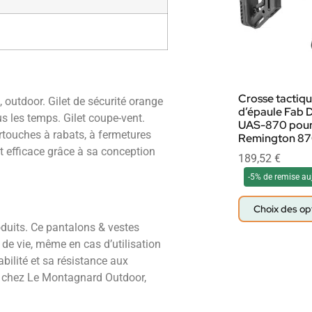
Crosse tactiq
 outdoor. Gilet de sécurité orange
d’épaule Fab 
us les temps. Gilet coupe-vent.
UAS-870 pou
rtouches à rabats, à fermetures
Remington 8
nt efficace grâce à sa conception
189,52
€
-5% de remise au
Choix des op
duits. Ce pantalons & vestes
de vie, même en cas d’utilisation
bilité et sa résistance aux
le chez Le Montagnard Outdoor,