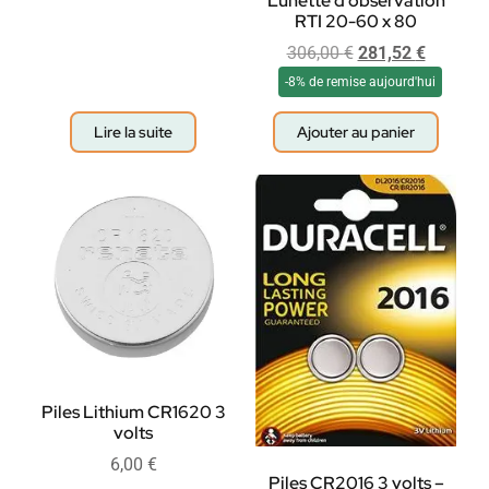
Lunette d’observation
RTI 20-60 x 80
306,00
€
281,52
€
-8% de remise aujourd'hui
Lire la suite
Ajouter au panier
Piles Lithium CR1620 3
volts
6,00
€
Piles CR2016 3 volts –