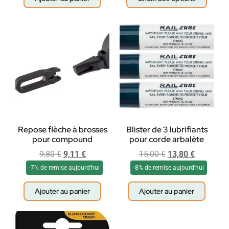
Repose flèche à brosses
Blister de 3 lubrifiants
pour compound
pour corde arbalète
9,80
€
9,11
€
15,00
€
13,80
€
-7% de remise aujourd'hui
-8% de remise aujourd'hui
Ajouter au panier
Ajouter au panier