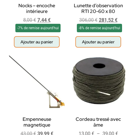
Nocks – encoche
Lunette d’observation
intérieure
RTI 20-60 x 80
8,00
€
7,44
€
306,00
€
281,52
€
-7% de remise aujourd'hui
-8% de remise aujourd'hui
Ajouter au panier
Ajouter au panier
Empenneuse
Cordeau tressé avec
magnetique
âme
43,00
€
39,99
€
13,00
€
–
39,00
€