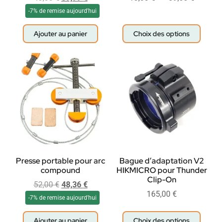
-7% de remise aujourd'hui
Ajouter au panier
Choix des options
Presse portable pour arc
Bague d’adaptation V2
compound
HIKMICRO pour Thunder
Clip-On
52,00
€
48,36
€
165,00
€
-7% de remise aujourd'hui
Ajouter au panier
Choix des options