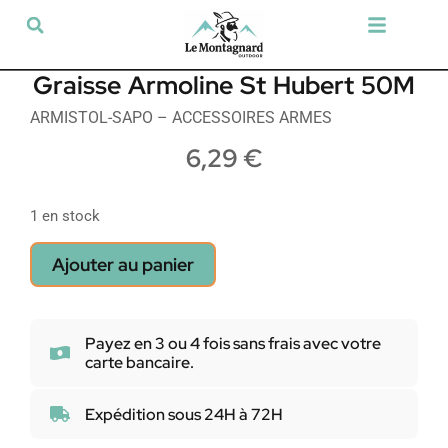
Tir sportif & Loisir
Airsoft & Paintball
Vêtements & Chaussures
Défense & Sécurité
Outdoor & Loisirs
Chien de chasse
Militaria & Tactique
Graisse Armoline St Hubert 50M
ARMISTOL-SAPO – ACCESSOIRES ARMES
6,29
€
1 en stock
Ajouter au panier
Payez en 3 ou 4 fois sans frais avec votre
carte bancaire.
Expédition sous 24H à 72H