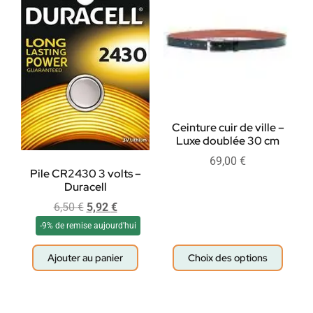
Ceinture cuir de ville –
Luxe doublée 30 cm
69,00
€
Pile CR2430 3 volts –
Duracell
6,50
€
5,92
€
-9% de remise aujourd'hui
Ajouter au panier
Choix des options