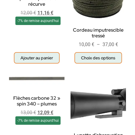
récurve
12,00
€
11,16
€
-7% de remise aujourd'hui
Cordeau imputrescible
tressé
10,00
€
–
37,00
€
Ajouter au panier
Choix des options
Flèches carbone 32 »
spin 340 – plumes
13,00
€
12,09
€
-7% de remise aujourd'hui