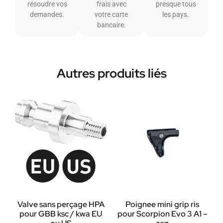
résoudre vos
frais avec
presque tous
demandes.
votre carte
les pays.
bancaire.
Autres produits liés
Valve sans perçage HPA
Poignee mini grip ris
pour GBB ksc / kwa EU
pour Scorpion Evo 3 A1 –