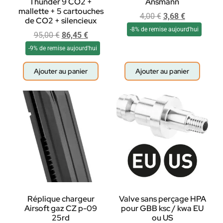
Thunder 9 CO2 +
Ansmann
mallette + 5 cartouches
4,00
€
3,68
€
de CO2 + silencieux
-8% de remise aujourd'hui
95,00
€
86,45
€
-9% de remise aujourd'hui
Ajouter au panier
Ajouter au panier
Réplique chargeur
Valve sans perçage HPA
Airsoft gaz CZ p-09
pour GBB ksc / kwa EU
25rd
ou US