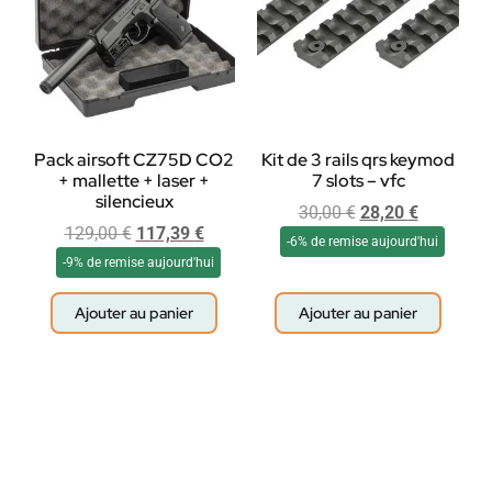
Pack airsoft CZ75D CO2
Kit de 3 rails qrs keymod
+ mallette + laser +
7 slots – vfc
silencieux
30,00
€
28,20
€
129,00
€
117,39
€
-6% de remise aujourd'hui
-9% de remise aujourd'hui
Ajouter au panier
Ajouter au panier