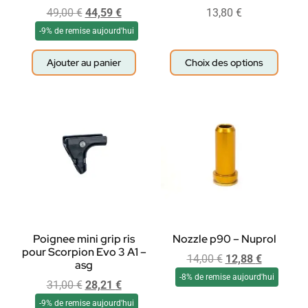
49,00
€
44,59
€
13,80
€
-9% de remise aujourd'hui
Ajouter au panier
Choix des options
Poignee mini grip ris
Nozzle p90 – Nuprol
pour Scorpion Evo 3 A1 –
14,00
€
12,88
€
asg
-8% de remise aujourd'hui
31,00
€
28,21
€
-9% de remise aujourd'hui