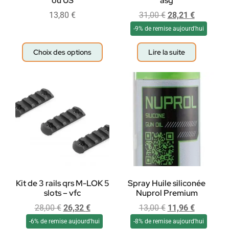
ou US
asg
13,80
€
31,00
€
28,21
€
-9% de remise aujourd'hui
Choix des options
Lire la suite
Kit de 3 rails qrs M-LOK 5
Spray Huile siliconée
slots – vfc
Nuprol Premium
28,00
€
26,32
€
13,00
€
11,96
€
-6% de remise aujourd'hui
-8% de remise aujourd'hui