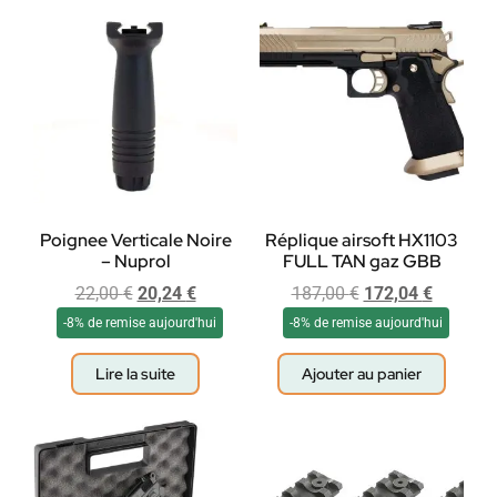
Poignee Verticale Noire
Réplique airsoft HX1103
– Nuprol
FULL TAN gaz GBB
22,00
€
20,24
€
187,00
€
172,04
€
-8% de remise aujourd'hui
-8% de remise aujourd'hui
Lire la suite
Ajouter au panier