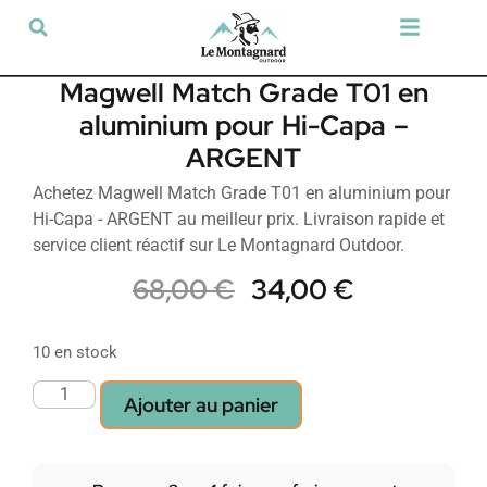
Tir sportif & Loisir
Airsoft & Paintball
Vêtements & Chaussures
Défense & Sécurité
Outdoor & Loisirs
Chien de chasse
Militaria & Tactique
Magwell Match Grade T01 en
aluminium pour Hi-Capa –
ARGENT
Achetez Magwell Match Grade T01 en aluminium pour
Hi-Capa - ARGENT au meilleur prix. Livraison rapide et
service client réactif sur Le Montagnard Outdoor.
68,00
€
34,00
€
10 en stock
Ajouter au panier