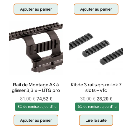
Ajouter au panier
Ajouter au panier
Rail de Montage AK à
Kit de 3 rails qrs m-lok 7
glisser 3,3 » – UTG pro
slots – vfc
81,00
€
74,52
€
30,00
€
28,20
€
-8% de remise aujourd'hui
-6% de remise aujourd'hui
Ajouter au panier
Lire la suite