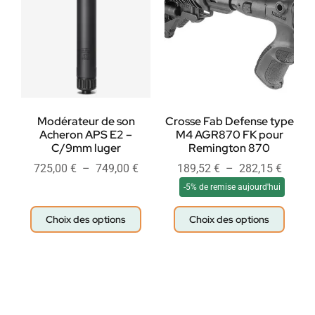
Modérateur de son
Crosse Fab Defense type
Acheron APS E2 –
M4 AGR870 FK pour
C/9mm luger
Remington 870
725,00
€
–
749,00
€
189,52
€
–
282,15
€
-5% de remise aujourd'hui
Choix des options
Choix des options