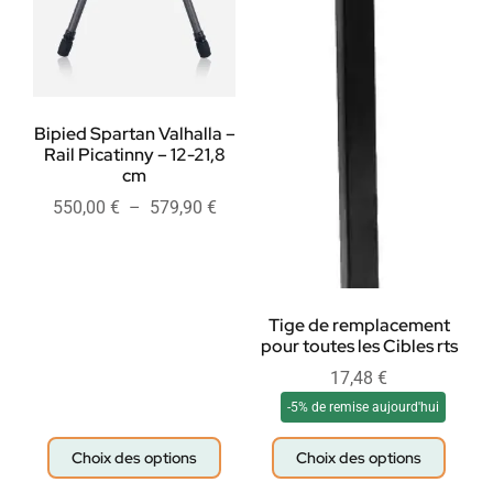
Bipied Spartan Valhalla –
Rail Picatinny – 12-21,8
cm
550,00
€
–
579,90
€
Tige de remplacement
pour toutes les Cibles rts
17,48
€
-5% de remise aujourd'hui
Choix des options
Choix des options