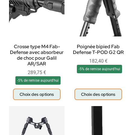
Crosse type M4 Fab-
Poignée bipied Fab
Defense avec absorbeur
Defense T-POD G2 QR
de choc pour Galil
182,40
€
AR/SAR
-5% de remise aujourd'hui
289,75
€
-5% de remise aujourd'hui
Choix des options
Choix des options