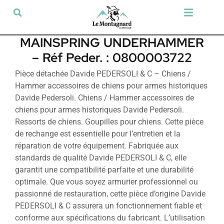
Tir sportif & Loisir
Airsoft & Paintball
Vêtements & Chaussures
Défense & Sécurité
Outdoor & Loisirs
Chien de chasse
Militaria & Tactique
MAINSPRING UNDERHAMMER
– Réf Peder. : 0800003722
Pièce détachée Davide PEDERSOLI & C – Chiens /
Hammer accessoires de chiens pour armes historiques
Davide Pedersoli. Chiens / Hammer accessoires de
chiens pour armes historiques Davide Pedersoli.
Ressorts de chiens. Goupilles pour chiens. Cette pièce
de rechange est essentielle pour l’entretien et la
réparation de votre équipement. Fabriquée aux
standards de qualité Davide PEDERSOLI & C, elle
garantit une compatibilité parfaite et une durabilité
optimale. Que vous soyez armurier professionnel ou
passionné de restauration, cette pièce d’origine Davide
PEDERSOLI & C assurera un fonctionnement fiable et
conforme aux spécifications du fabricant. L’utilisation