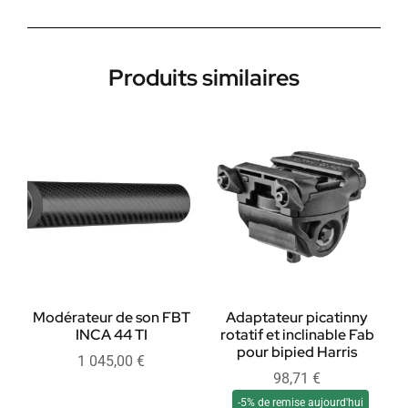
Produits similaires
Modérateur de son FBT
Adaptateur picatinny
INCA 44 TI
rotatif et inclinable Fab
pour bipied Harris
1 045,00
€
98,71
€
-5% de remise aujourd'hui