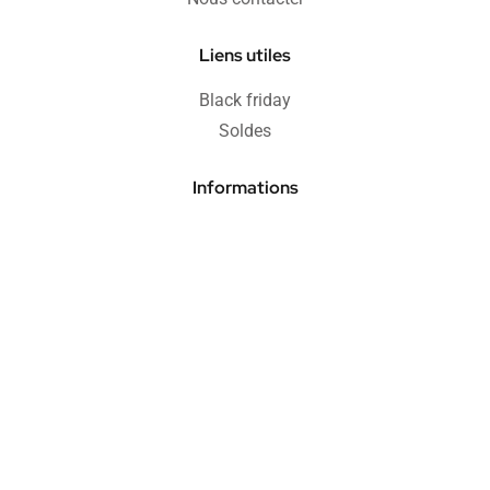
Liens utiles
Black friday
Soldes
Informations
Blog
FAQ
Protection acheteur
Paiement sécurisé
Retours & remboursements
CGV
Politique de confidentialité
Mentions légales