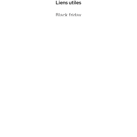
Liens utiles
Black friday
Soldes
Informations
Blog
FAQ
Protection acheteur
Paiement sécurisé
Retours & remboursements
CGV
Politique de confidentialité
Mentions légales