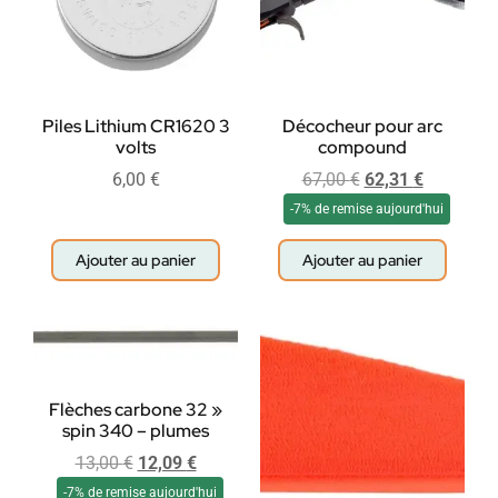
Piles Lithium CR1620 3
Décocheur pour arc
volts
compound
6,00
€
67,00
€
62,31
€
-7% de remise aujourd'hui
Ajouter au panier
Ajouter au panier
Flèches carbone 32 »
spin 340 – plumes
13,00
€
12,09
€
-7% de remise aujourd'hui