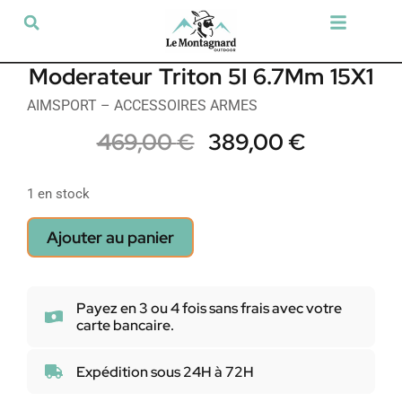
Tir sportif & Loisir
Airsoft & Paintball
Vêtements & Chaussures
Défense & Sécurité
Outdoor & Loisirs
Chien de chasse
Militaria & Tactique
Moderateur Triton 5I 6.7Mm 15X1
AIMSPORT – ACCESSOIRES ARMES
469,00
€
389,00
€
1 en stock
Ajouter au panier
Payez en 3 ou 4 fois sans frais avec votre
carte bancaire.
Expédition sous 24H à 72H