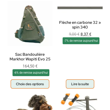
Flèche en carbone 32 »
spin 340
9,00
€
8,37
€
-7% de remise aujourd'hui
Sac Bandoulière
Markhor Wapiti Evo 25
164,50
€
-6% de remise aujourd'hui
Choix des options
Lire la suite