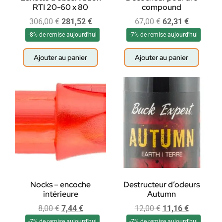
RTI 20-60 x 80
compound
306,00
€
281,52
€
67,00
€
62,31
€
-8% de remise aujourd'hui
-7% de remise aujourd'hui
Ajouter au panier
Ajouter au panier
Nocks – encoche
Destructeur d’odeurs
intérieure
Autumn
8,00
€
7,44
€
12,00
€
11,16
€
-7% de remise aujourd'hui
-7% de remise aujourd'hui