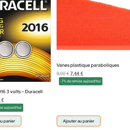
Vanes plastique paraboliques
8,00
€
7,44
€
-7% de remise aujourd'hui
16 3 volts – Duracell
7
€
se aujourd'hui
au panier
Ajouter au panier