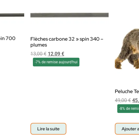
pin 700
Flèches carbone 32 » spin 340 –
plumes
13,00
€
12,09
€
-7% de remise aujourd'hui
Peluche Te
49,00
€
45
-8% de remi
Lire la suite
Ajouter 