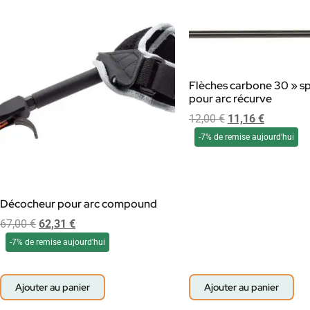
Flèches carbone 30 » s
pour arc récurve
12,00
€
11,16
€
-7% de remise aujourd'hui
Décocheur pour arc compound
67,00
€
62,31
€
-7% de remise aujourd'hui
Ajouter au panier
Ajouter au panier