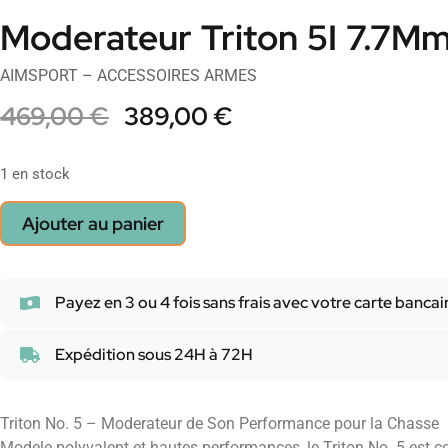
Moderateur Triton 5I 7.7Mm
AIMSPORT – ACCESSOIRES ARMES
469,00
€
389,00
€
1 en stock
Ajouter au panier
Payez en 3 ou 4 fois sans frais avec votre carte bancai
Expédition sous 24H à 72H
Triton No. 5 – Moderateur de Son Performance pour la Chasse
Modele polyvalent et hautes performances, le Triton No. 5 est co