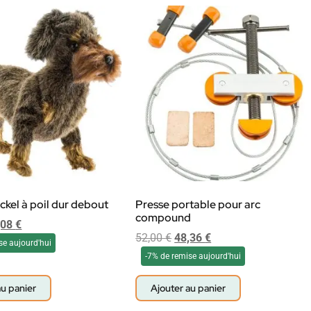
ckel à poil dur debout
Presse portable pour arc
compound
,08
€
52,00
€
48,36
€
se aujourd'hui
-7% de remise aujourd'hui
au panier
Ajouter au panier