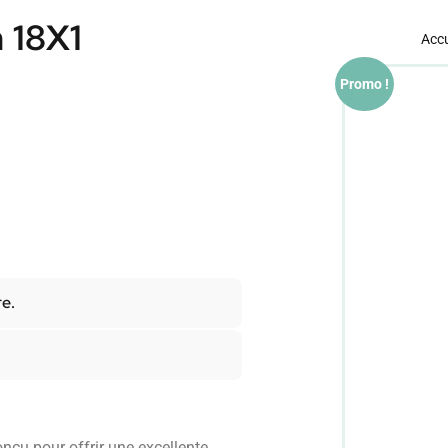
 18X1
Accu
Promo !
re.
ncu pour offrir une excellente