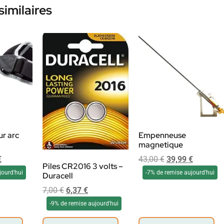
similaires
r arc
Empenneuse
magnetique
€
43,00
€
39,99
€
Piles CR2016 3 volts –
jourd'hui
-7% de remise aujourd'hui
Duracell
7,00
€
6,37
€
-9% de remise aujourd'hui