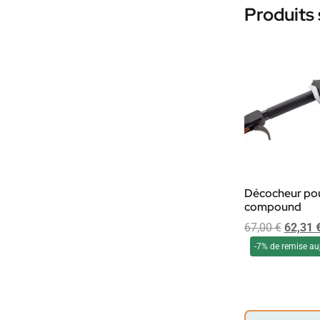
Produits 
Décocheur pou
compound
67,00
€
62,31
-7% de remise au