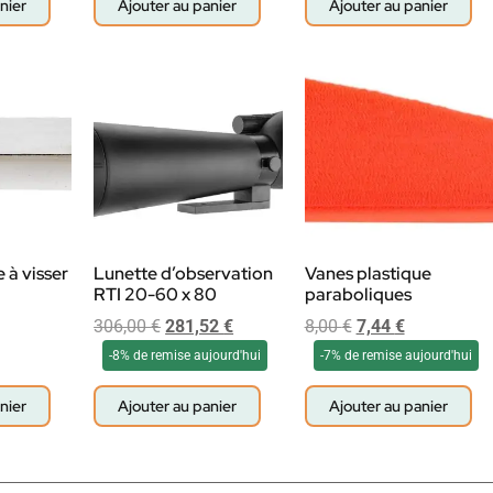
nier
Ajouter au panier
Ajouter au panier
 à visser
Lunette d’observation
Vanes plastique
RTI 20-60 x 80
paraboliques
306,00
€
281,52
€
8,00
€
7,44
€
-8% de remise aujourd'hui
-7% de remise aujourd'hui
nier
Ajouter au panier
Ajouter au panier