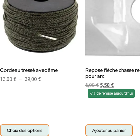
Cordeau tressé avec âme
Repose flèche chasse r
pour arc
13,00
€
–
39,00
€
6,00
€
5,58
€
-7% de remise aujourd'hui
Choix des options
Ajouter au panier