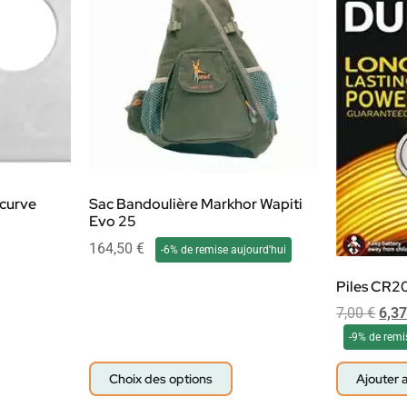
ecurve
Sac Bandoulière Markhor Wapiti
Evo 25
164,50
€
-6% de remise aujourd'hui
Piles CR20
7,00
€
6,3
-9% de remi
Choix des options
Ajouter 