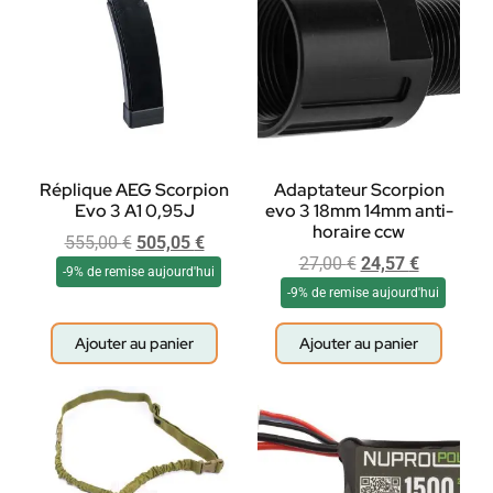
Réplique AEG Scorpion
Adaptateur Scorpion
Evo 3 A1 0,95J
evo 3 18mm 14mm anti-
horaire ccw
555,00
€
505,05
€
27,00
€
24,57
€
-9% de remise aujourd'hui
-9% de remise aujourd'hui
Ajouter au panier
Ajouter au panier