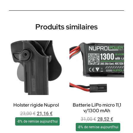
Produits similaires
Holster rigide Nuprol
Batterie LiPo micro 11,1
v/1300 mAh
23,00
€
21,16
€
31,00
€
28,52
€
-8% de remise aujourd'hui
-8% de remise aujourd'hui