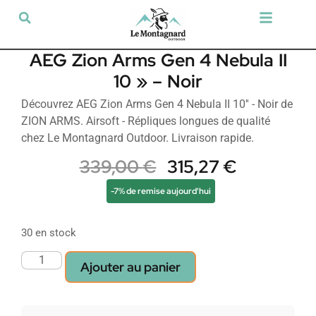
Tir sportif & Loisir
Airsoft & Paintball
Vêtements & Chaussures
Défense & Sécurité
Outdoor & Loisirs
Chien de chasse
Militaria & Tactique
AEG Zion Arms Gen 4 Nebula II
10 » – Noir
Découvrez AEG Zion Arms Gen 4 Nebula II 10'' - Noir de
ZION ARMS. Airsoft - Répliques longues de qualité
chez Le Montagnard Outdoor. Livraison rapide.
339,00
€
315,27
€
-7% de remise aujourd'hui
30 en stock
Ajouter au panier