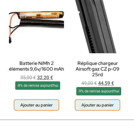
Batterie NiMh 2
Réplique chargeur
éléments 9,6v/1600 mAh
Airsoft gaz CZ p-09
25rd
35,00
€
32,20
€
49,00
€
44,59
€
-8% de remise aujourd'hui
-9% de remise aujourd'hui
Ajouter au panier
Ajouter au panier