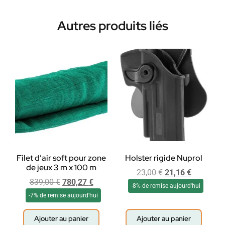
Autres produits liés
Filet d’air soft pour zone
Holster rigide Nuprol
de jeux 3 m x 100 m
23,00
€
21,16
€
839,00
€
780,27
€
-8% de remise aujourd'hui
-7% de remise aujourd'hui
Ajouter au panier
Ajouter au panier