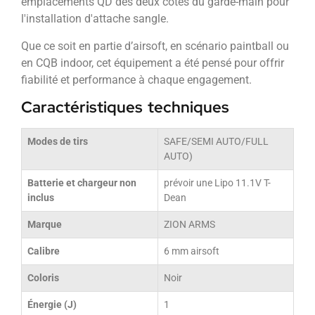
emplacements QD des deux côtés du garde-main pour
l'installation d'attache sangle.
Que ce soit en partie d’airsoft, en scénario paintball ou
en CQB indoor, cet équipement a été pensé pour offrir
fiabilité et performance à chaque engagement.
Caractéristiques techniques
Modes de tirs
SAFE/SEMI AUTO/FULL
AUTO)
Batterie et chargeur non
prévoir une Lipo 11.1V T-
inclus
Dean
Marque
ZION ARMS
Calibre
6 mm airsoft
Coloris
Noir
Énergie (J)
1