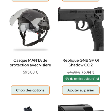
Casque MANTA de
Réplique GNB SP 01
protection avec visière
Shadow CO2
595,00
€
84,00
€
76,44
€
-9% de remise aujourd'hui
Choix des options
Ajouter au panier