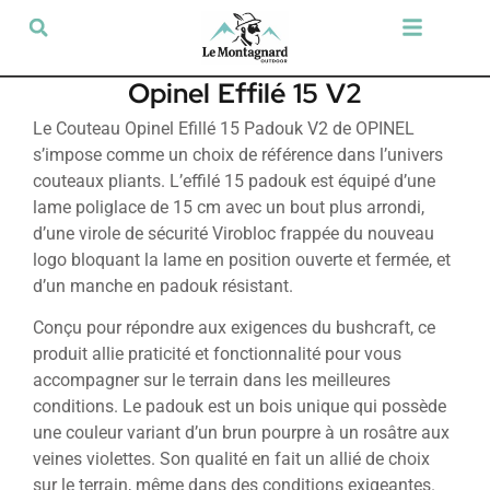
Tir sportif & Loisir
Airsoft & Paintball
Vêtements & Chaussures
Défense & Sécurité
Outdoor & Loisirs
Chien de chasse
Militaria & Tactique
Opinel Effilé 15 V2
Le Couteau Opinel Efillé 15 Padouk V2 de OPINEL
s’impose comme un choix de référence dans l’univers
couteaux pliants. L’effilé 15 padouk est équipé d’une
lame poliglace de 15 cm avec un bout plus arrondi,
d’une virole de sécurité Virobloc frappée du nouveau
logo bloquant la lame en position ouverte et fermée, et
d’un manche en padouk résistant.
Conçu pour répondre aux exigences du bushcraft, ce
produit allie praticité et fonctionnalité pour vous
accompagner sur le terrain dans les meilleures
conditions. Le padouk est un bois unique qui possède
une couleur variant d’un brun pourpre à un rosâtre aux
veines violettes. Son qualité en fait un allié de choix
sur le terrain, même dans des conditions exigeantes.