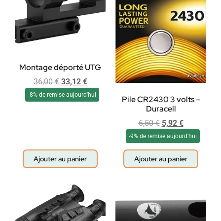
Montage déporté UTG
36,00
€
33,12
€
-8% de remise aujourd'hui
Pile CR2430 3 volts –
Duracell
6,50
€
5,92
€
-9% de remise aujourd'hui
Ajouter au panier
Ajouter au panier