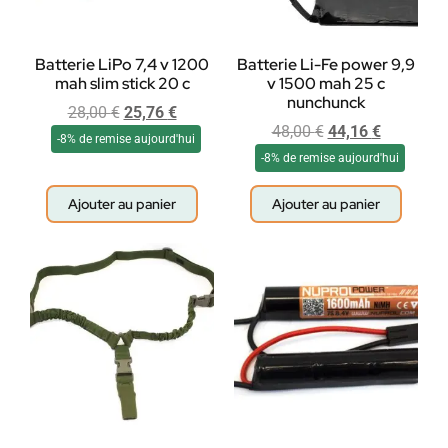
Batterie LiPo 7,4 v 1200
Batterie Li-Fe power 9,9
mah slim stick 20 c
v 1500 mah 25 c
nunchunck
28,00
€
25,76
€
48,00
€
44,16
€
-8% de remise aujourd'hui
-8% de remise aujourd'hui
Ajouter au panier
Ajouter au panier