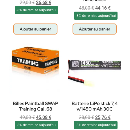
29,00
€
26,68
€
48,00
€
44,16
€
-8% de remise aujourd'hui
-8% de remise aujourd'hui
Ajouter au panier
Ajouter au panier
Billes Paintball SWAP
Batterie LiPo stick 7,4
Training Cal .68
v/1450 mAh 30C
49,00
€
45,08
€
28,00
€
25,76
€
-8% de remise aujourd'hui
-8% de remise aujourd'hui