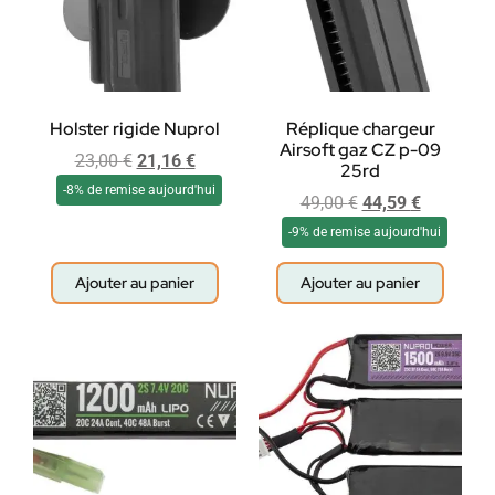
Holster rigide Nuprol
Réplique chargeur
Airsoft gaz CZ p-09
23,00
€
21,16
€
25rd
-8% de remise aujourd'hui
49,00
€
44,59
€
-9% de remise aujourd'hui
Ajouter au panier
Ajouter au panier