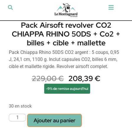
Tir sportif & Loisir
Airsoft & Paintball
Vêtements & Chaussures
Défense & Sécurité
Outdoor & Loisirs
Chien de chasse
Militaria & Tactique
Pack Airsoft revolver CO2
CHIAPPA RHINO 50DS + Co2 +
billes + cible + mallette
Pack Chiappa Rhino 50DS CO2 argent : 5 coups, 0,95
J, 24,1 cm, 1100 g. Inclut capsules CO2, billes 6 mm,
cible et mallette rigide. Revolver airsoft complet.
229,00
€
208,39
€
-9% de remise aujourd'hui
30 en stock
Ajouter au panier