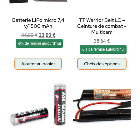
Batterie LiPo micro 7,4
TT Warrior Belt LC –
v/1500 mAh
Ceinture de combat –
Multicam
25,00
€
23,00
€
38,64
€
-8% de remise aujourd'hui
-8% de remise aujourd'hui
Ajouter au panier
Choix des options