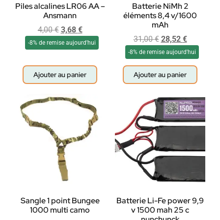
Piles alcalines LR06 AA –
Batterie NiMh 2
Ansmann
éléments 8,4 v/1600
mAh
4,00
€
3,68
€
31,00
€
28,52
€
-8% de remise aujourd'hui
-8% de remise aujourd'hui
Ajouter au panier
Ajouter au panier
Sangle 1 point Bungee
Batterie Li-Fe power 9,9
1000 multi camo
v 1500 mah 25 c
nunchunck