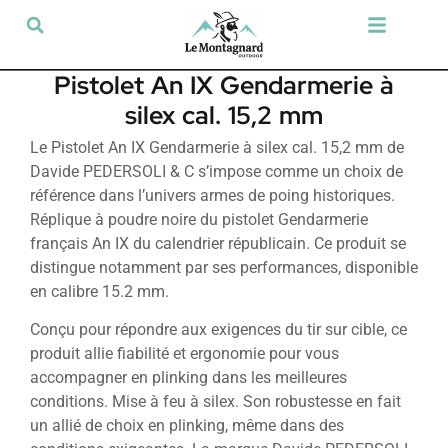
Tir sportif & Loisir
Airsoft & Paintball
Vêtements & Chaussures
Défense & Sécurité
Outdoor & Loisirs
Chien de chasse
Militaria & Tactique
Pistolet An IX Gendarmerie à
silex cal. 15,2 mm
Le Pistolet An IX Gendarmerie à silex cal. 15,2 mm de
Davide PEDERSOLI & C s’impose comme un choix de
référence dans l’univers armes de poing historiques.
Réplique à poudre noire du pistolet Gendarmerie
français An IX du calendrier républicain. Ce produit se
distingue notamment par ses performances, disponible
en calibre 15.2 mm.
Conçu pour répondre aux exigences du tir sur cible, ce
produit allie fiabilité et ergonomie pour vous
accompagner en plinking dans les meilleures
conditions. Mise à feu à silex. Son robustesse en fait
un allié de choix en plinking, même dans des