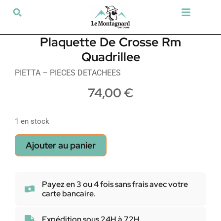
Tir sportif & Loisir
Airsoft & Paintball
Vêtements & Chaussures
Défense & Sécurité
Outdoor & Loisirs
Chien de chasse
Militaria & Tactique
Plaquette De Crosse Rm
Quadrillee
PIETTA – PIECES DETACHEES
74,00
€
1 en stock
Ajouter au panier
Payez en 3 ou 4 fois sans frais avec votre
carte bancaire.
Expédition sous 24H à 72H