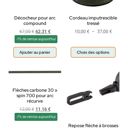
Décocheur pour arc
Cordeau imputrescible
compound
tressé
67,00
€
62,31
€
10,00
€
–
37,00
€
-7% de remise aujourd'hui
Ajouter au panier
Choix des options
Flèches carbone 30 »
spin 700 pour arc
récurve
12,00
€
11,16
€
-7% de remise aujourd'hui
Repose flèche à brosses