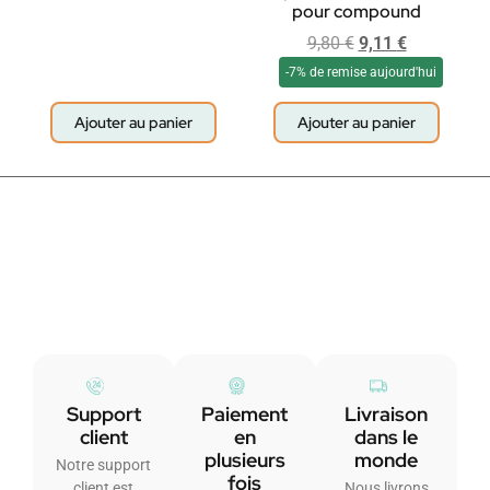
pour compound
9,80
€
9,11
€
-7% de remise aujourd'hui
Ajouter au panier
Ajouter au panier
Support
Paiement
Livraison
client
en
dans le
plusieurs
monde
Notre support
fois
client est
Nous livrons