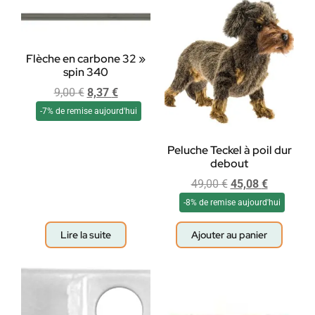
Flèche en carbone 32 »
spin 340
9,00
€
8,37
€
-7% de remise aujourd'hui
Peluche Teckel à poil dur
debout
49,00
€
45,08
€
-8% de remise aujourd'hui
Lire la suite
Ajouter au panier