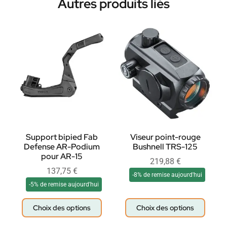
Autres produits liés
Support bipied Fab
Viseur point-rouge
Defense AR-Podium
Bushnell TRS-125
pour AR-15
219,88
€
137,75
€
-8% de remise aujourd'hui
-5% de remise aujourd'hui
Choix des options
Choix des options