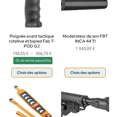
Poignée avant tactique
Modérateur de son FBT
rotative et bipied Fab T-
INCA 44 TI
POD G2
1 045,00
€
198,55
€
–
306,75
€
-5% de remise aujourd'hui
Choix des options
Choix des options