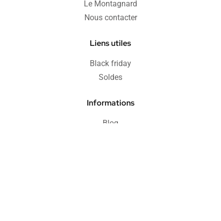
Le Montagnard
Nous contacter
Liens utiles
Black friday
Soldes
Informations
Blog
FAQ
Protection acheteur
Paiement sécurisé
Retours & remboursements
CGV
Politique de confidentialité
Mentions légales