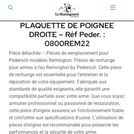
Tir sportif & Loisir
Airsoft & Paintball
Vêtements & Chaussures
Défense & Sécurité
Outdoor & Loisirs
Chien de chasse
Militaria & Tactique
PLAQUETTE DE POIGNEE
DROITE – Réf Peder. :
0800REM22
Pièce détachée – Pièces de remplacement pour
Pedersoli modèles Remington. Pièces de rechange
pour armes à feu Remington by Pedersoli. Cette pièce
de rechange est essentielle pour l’entretien et la
réparation de votre équipement. Fabriquée aux
standards de qualité exigeants, elle garantit une
compatibilité parfaite avec votre arme. Que vous soyez
armurier professionnel ou passionné de restauration,
cette pièce d’origine assurera un fonctionnement fiable
et conforme aux spécifications d’usine. L’utilisation de
pièces d’origine est recommandée pour préserver les
performances et la sécurité de votre arme.