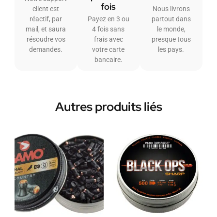
fois
client est
Nous livrons
réactif, par
Payez en 3 ou
partout dans
mail, et saura
4 fois sans
le monde,
résoudre vos
frais avec
presque tous
demandes.
votre carte
les pays.
bancaire.
Autres produits liés