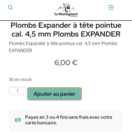
Tir sportif & Loisir
Airsoft & Paintball
Vêtements & Chaussures
Défense & Sécurité
Outdoor & Loisirs
Chien de chasse
Militaria & Tactique
Plombs Expander à tête pointue
cal. 4,5 mm Plombs EXPANDER
Plombs Expander à tête pointue cal. 4,5 mm Plombs
EXPANDER
6,00
€
30 en stock
Ajouter au panier
Payez en 3 ou 4 fois sans frais avec votre
carte bancaire.