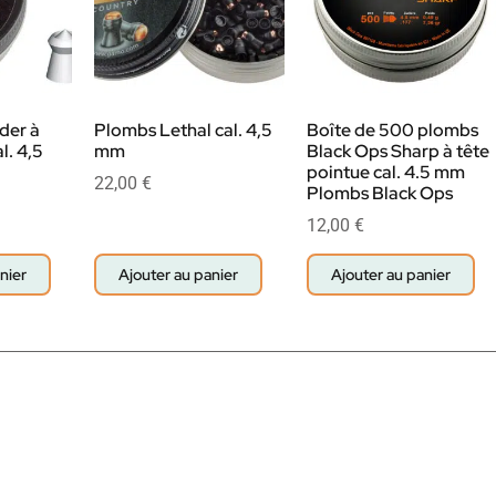
der à
Plombs Lethal cal. 4,5
Boîte de 500 plombs
l. 4,5
mm
Black Ops Sharp à tête
pointue cal. 4.5 mm
22,00
€
Plombs Black Ops
12,00
€
nier
Ajouter au panier
Ajouter au panier