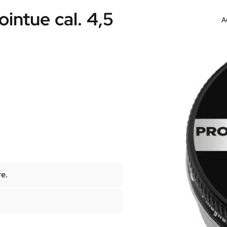
ntue cal. 4,5
A
re.