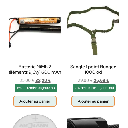
Batterie NiMh 2
Sangle 1 point Bungee
éléments 9,6v/1600 mAh
1000 od
35,00
€
32,20
€
29,00
€
26,68
€
-8% de remise aujourd'hui
-8% de remise aujourd'hui
Ajouter au panier
Ajouter au panier