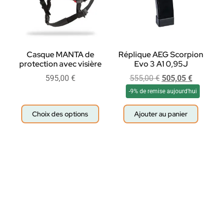
Casque MANTA de
Réplique AEG Scorpion
protection avec visière
Evo 3 A1 0,95J
595,00
€
555,00
€
505,05
€
-9% de remise aujourd'hui
Choix des options
Ajouter au panier