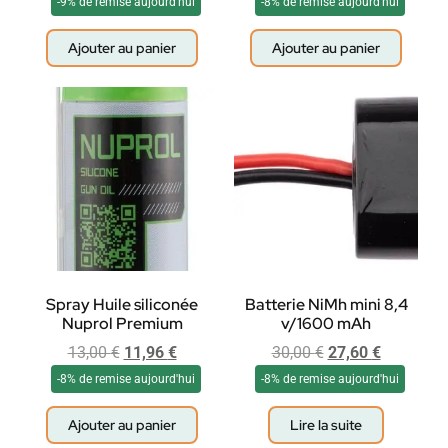
-9% de remise aujourd'hui
-8% de remise aujourd'hui
Ajouter au panier
Ajouter au panier
Spray Huile siliconée
Batterie NiMh mini 8,4
Nuprol Premium
v/1600 mAh
13,00
€
11,96
€
30,00
€
27,60
€
-8% de remise aujourd'hui
-8% de remise aujourd'hui
Ajouter au panier
Lire la suite