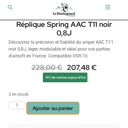
Tir sportif & Loisir
Airsoft & Paintball
Vêtements & Chaussures
Défense & Sécurité
Outdoor & Loisirs
Chien de chasse
Militaria & Tactique
Réplique Spring AAC T11 noir
0,8J
Découvrez la précision et fiabilité du sniper AAC T11
noir 0,8J, léger, modulable et idéal pour vos parties
d'airsoft en France. Compatible VSR-10.
228,00
€
207,48
€
-9% de remise aujourd'hui
3 en stock
Ajouter au panier