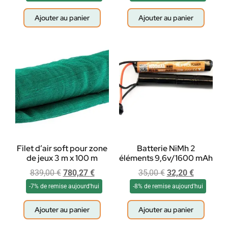
Ajouter au panier
Ajouter au panier
Filet d’air soft pour zone
Batterie NiMh 2
de jeux 3 m x 100 m
éléments 9,6v/1600 mAh
839,00
€
780,27
€
35,00
€
32,20
€
-7% de remise aujourd'hui
-8% de remise aujourd'hui
Ajouter au panier
Ajouter au panier