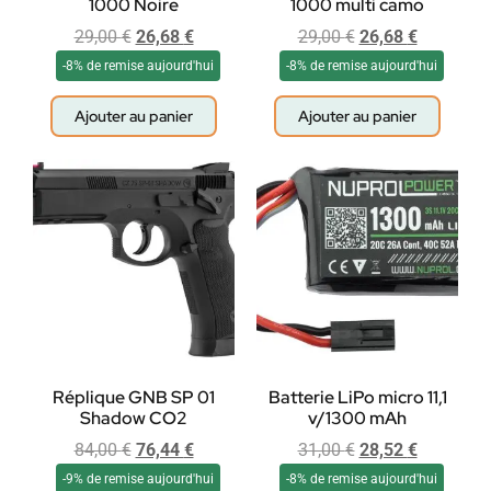
1000 Noire
1000 multi camo
29,00
€
26,68
€
29,00
€
26,68
€
-8% de remise aujourd'hui
-8% de remise aujourd'hui
Ajouter au panier
Ajouter au panier
Réplique GNB SP 01
Batterie LiPo micro 11,1
Shadow CO2
v/1300 mAh
84,00
€
76,44
€
31,00
€
28,52
€
-9% de remise aujourd'hui
-8% de remise aujourd'hui