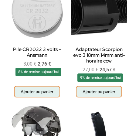
Pile CR2032 3 volts –
Adaptateur Scorpion
Ansmann
evo 3 18mm 14mm anti-
horaire ccw
3,00
€
2,76
€
27,00
€
24,57
€
-8% de remise aujourd'hui
-9% de remise aujourd'hui
Ajouter au panier
Ajouter au panier