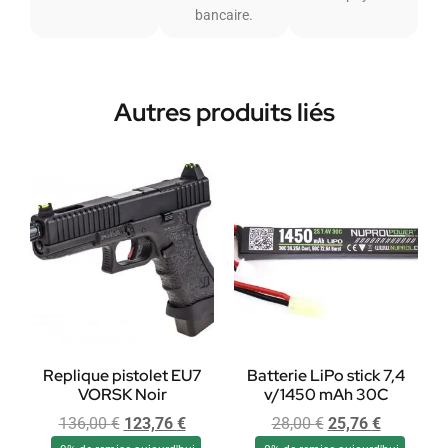
bancaire.
Autres produits liés
Replique pistolet EU7
Batterie LiPo stick 7,4
VORSK Noir
v/1450 mAh 30C
136,00
€
123,76
€
28,00
€
25,76
€