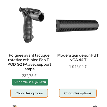
Poignée avant tactique
Modérateur de son FBT
rotative et bipied Fab T-
INCA 44 TI
POD G2 FA avec support
1 045,00
€
lampe
232,75
€
-5% de remise aujourd'hui
Choix des options
Choix des options