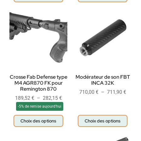
Crosse Fab Defense type
Modérateur de son FBT
M4 AGR870 FK pour
INCA 32K
Remington 870
710,00
€
–
711,90
€
189,52
€
–
282,15
€
-5% de remise aujourd'hui
Choix des options
Choix des options