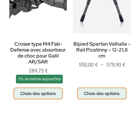
Crosse type M4 Fab-
Bipied Spartan Valhalla –
Defense avec absorbeur
Rail Picatinny – 12-21,8
de choc pour Galil
cm
AR/SAR
550,00
€
–
579,90
€
289,75
€
-5% de remise aujourd'hui
Choix des options
Choix des options