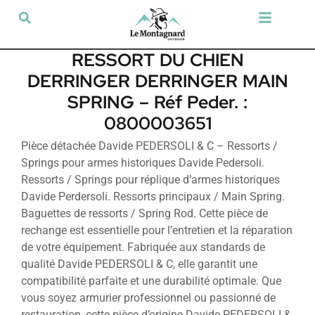
Tir sportif & Loisir
Airsoft & Paintball
Vêtements & Chaussures
Défense & Sécurité
Outdoor & Loisirs
Chien de chasse
Militaria & Tactique
RESSORT DU CHIEN
DERRINGER DERRINGER MAIN
SPRING – Réf Peder. :
0800003651
Pièce détachée Davide PEDERSOLI & C – Ressorts /
Springs pour armes historiques Davide Pedersoli.
Ressorts / Springs pour réplique d’armes historiques
Davide Perdersoli. Ressorts principaux / Main Spring.
Baguettes de ressorts / Spring Rod. Cette pièce de
rechange est essentielle pour l’entretien et la réparation
de votre équipement. Fabriquée aux standards de
qualité Davide PEDERSOLI & C, elle garantit une
compatibilité parfaite et une durabilité optimale. Que
vous soyez armurier professionnel ou passionné de
restauration, cette pièce d’origine Davide PEDERSOLI &