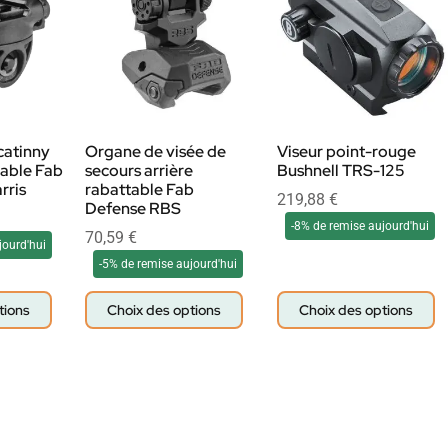
catinny
Organe de visée de
Viseur point-rouge
inable Fab
secours arrière
Bushnell TRS-125
rris
rabattable Fab
219,88
€
Defense RBS
-8% de remise aujourd'hui
70,59
€
jourd'hui
-5% de remise aujourd'hui
tions
Choix des options
Choix des options