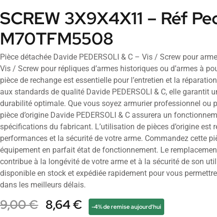
SCREW 3X9X4X11 – Réf Pede
M70TFM5508
Pièce détachée Davide PEDERSOLI & C – Vis / Screw pour armes
Vis / Screw pour répliques d’armes historiques ou d’armes à pou
pièce de rechange est essentielle pour l’entretien et la réparati
aux standards de qualité Davide PEDERSOLI & C, elle garantit un
durabilité optimale. Que vous soyez armurier professionnel ou p
pièce d’origine Davide PEDERSOLI & C assurera un fonctionnem
spécifications du fabricant. L’utilisation de pièces d’origine e
performances et la sécurité de votre arme. Commandez cette pi
équipement en parfait état de fonctionnement. Le remplacement 
contribue à la longévité de votre arme et à la sécurité de son util
disponible en stock et expédiée rapidement pour vous permettre
dans les meilleurs délais.
9,00
€
8,64
€
-4% de remise aujourd'hui