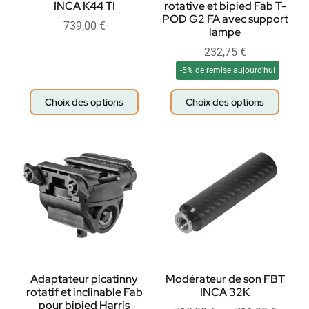
INCA K44 TI
rotative et bipied Fab T-
POD G2 FA avec support
739,00
€
lampe
232,75
€
-5% de remise aujourd'hui
Choix des options
Choix des options
Adaptateur picatinny
Modérateur de son FBT
rotatif et inclinable Fab
INCA 32K
pour bipied Harris