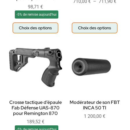
710,00
€
–
711,90
€
98,71
€
-5% de remise aujourd'hui
Choix des options
Choix des options
Crosse tactique d’épaule
Modérateur de son FBT
Fab Défense UAS-870
INCA 50 TI
pour Remington 870
1 200,00
€
189,52
€
-5% de remise aujourd'hui