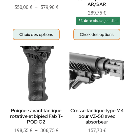
AR/SAR
550,00
€
–
579,90
€
289,75
€
-5% de remise aujourd'hui
Choix des options
Choix des options
Poignée avant tactique
Crosse tactique type M4
rotative et bipied Fab T-
pour VZ-58 avec
POD G2
absorbeur
198,55
€
–
306,75
€
157,70
€