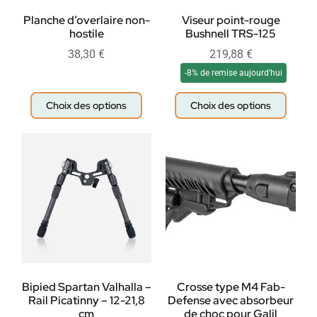
Planche d’overlaire non-
Viseur point-rouge
hostile
Bushnell TRS-125
38,30
€
219,88
€
-8% de remise aujourd'hui
Choix des options
Choix des options
Bipied Spartan Valhalla –
Crosse type M4 Fab-
Rail Picatinny – 12-21,8
Defense avec absorbeur
cm
de choc pour Galil