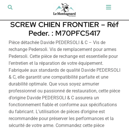
Tir sportif & Loisir
Airsoft & Paintball
Vêtements & Chaussures
Défense & Sécurité
Outdoor & Loisirs
Chien de chasse
Militaria & Tactique
SCREW CHIEN FRONTIER – Réf
Peder. : M70PFC5417
Pièce détachée Davide PEDERSOLI & C – Vis de
rechange Pedersoli. Vis de remplacement pour armes
Pedersoli. Cette pièce de rechange est essentielle pour
l’entretien et la réparation de votre équipement.
Fabriquée aux standards de qualité Davide PEDERSOLI
& C, elle garantit une compatibilité parfaite et une
durabilité optimale. Que vous soyez armurier
professionnel ou passionné de restauration, cette pièce
d’origine Davide PEDERSOLI & C assurera un
fonctionnement fiable et conforme aux spécifications
du fabricant. L’utilisation de pièces d’origine est
recommandée pour préserver les performances et la
sécurité de votre arme. Commandez cette pièce