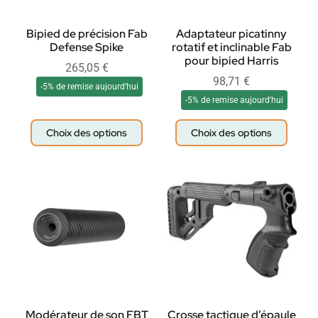
Bipied de précision Fab
Adaptateur picatinny
Defense Spike
rotatif et inclinable Fab
pour bipied Harris
265,05
€
98,71
€
-5% de remise aujourd'hui
-5% de remise aujourd'hui
Choix des options
Choix des options
Modérateur de son FBT
Crosse tactique d’épaule