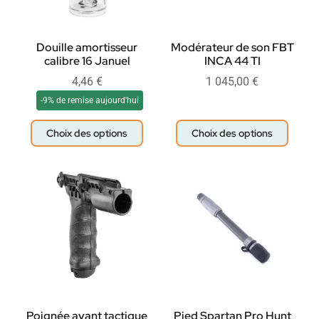
Douille amortisseur
Modérateur de son FBT
calibre 16 Januel
INCA 44 TI
4,46
€
1 045,00
€
-9% de remise aujourd'hui
Choix des options
Choix des options
Poignée avant tactique
Pied Spartan Pro Hunt