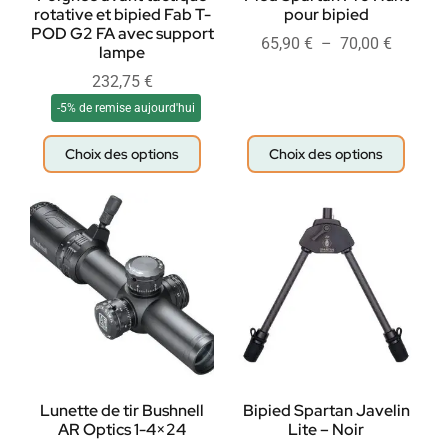
rotative et bipied Fab T-
pour bipied
POD G2 FA avec support
65,90
€
–
70,00
€
lampe
232,75
€
-5% de remise aujourd'hui
Choix des options
Choix des options
Lunette de tir Bushnell
Bipied Spartan Javelin
AR Optics 1-4×24
Lite – Noir