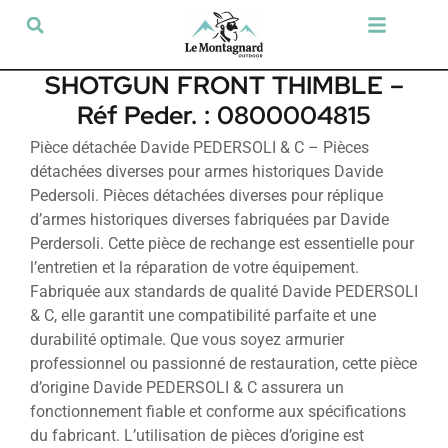
Tir sportif & Loisir
Airsoft & Paintball
Vêtements & Chaussures
Défense & Sécurité
Outdoor & Loisirs
Chien de chasse
Militaria & Tactique
SHOTGUN FRONT THIMBLE –
Réf Peder. : 0800004815
Pièce détachée Davide PEDERSOLI & C – Pièces
détachées diverses pour armes historiques Davide
Pedersoli. Pièces détachées diverses pour réplique
d’armes historiques diverses fabriquées par Davide
Perdersoli. Cette pièce de rechange est essentielle pour
l’entretien et la réparation de votre équipement.
Fabriquée aux standards de qualité Davide PEDERSOLI
& C, elle garantit une compatibilité parfaite et une
durabilité optimale. Que vous soyez armurier
professionnel ou passionné de restauration, cette pièce
d’origine Davide PEDERSOLI & C assurera un
fonctionnement fiable et conforme aux spécifications
du fabricant. L’utilisation de pièces d’origine est