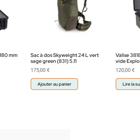
x 180 mm
Sac à dos Skyweight 24 L vert
Valise 381
sage green (831) 5.11
vide Explo
175,00
€
120,00
€
Ajouter au panier
Lire la su