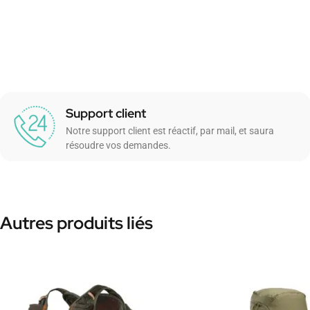
Support client
Notre support client est réactif, par mail, et saura
résoudre vos demandes.
Autres produits liés