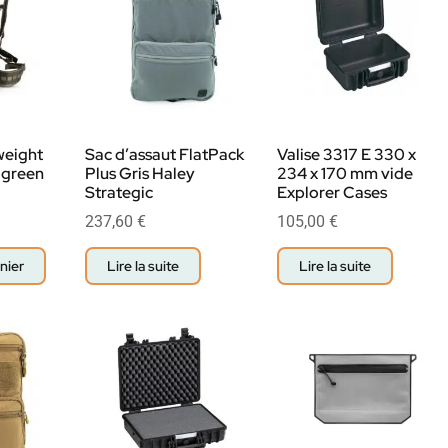
weight
Sac d’assaut FlatPack
Valise 3317 E 330 x
 green
Plus Gris Haley
234 x 170 mm vide
Strategic
Explorer Cases
237,60
€
105,00
€
nier
Lire la suite
Lire la suite