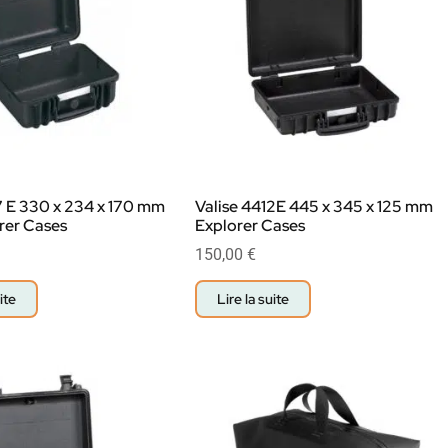
7 E 330 x 234 x 170 mm
Valise 4412E 445 x 345 x 125 mm
rer Cases
Explorer Cases
150,00
€
ite
Lire la suite