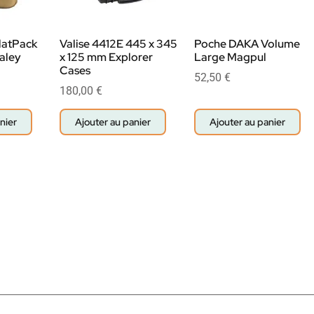
latPack
Valise 4412E 445 x 345
Poche DAKA Volume
aley
x 125 mm Explorer
Large Magpul
Cases
52,50
€
180,00
€
nier
Ajouter au panier
Ajouter au panier