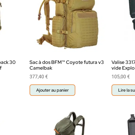
pack 30
Sac à dos BFM™ Coyote futura v3
Valise 331
f
Camelbak
vide Explo
377,40
€
105,00
€
Ajouter au panier
Lire la su