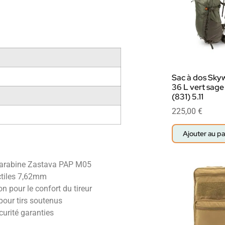
Sac à dos Sky
36 L vert sage
(831) 5.11
225,00
€
Ajouter au pa
carabine Zastava PAP M05
ctiles 7,62mm
n pour le confort du tireur
pour tirs soutenus
curité garanties