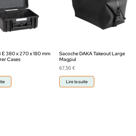
8 E 380 x 270 x 180 mm
Sacoche DAKA Takeout Large
rer Cases
Magpul
67,50
€
ite
Lire la suite