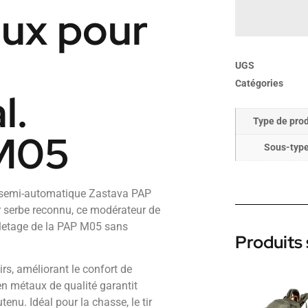
eux pour
UGS
Catégories
l.
Type de prod
M05
Sous-typ
e semi-automatique Zastava PAP
 serbe reconnu, ce modérateur de
iletage de la PAP M05 sans
Produits 
irs, améliorant le confort de
 en métaux de qualité garantit
tenu. Idéal pour la chasse, le tir