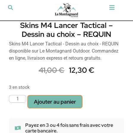
Tir sportif & Loisir
Airsoft & Paintball
Vêtements & Chaussures
Défense & Sécurité
Outdoor & Loisirs
Chien de chasse
Militaria & Tactique
Skins M4 Lancer Tactical –
Dessin au choix – REQUIN
Skins M4 Lancer Tactical - Dessin au choix - REQUIN
disponible sur Le Montagnard Outdoor. Commandez
en ligne, livraison express et retours gratuits.
41,00
€
12,30
€
3 en stock
Ajouter au panier
Payez en 3 ou 4 fois sans frais avec votre
carte bancaire.