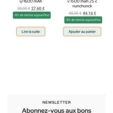
v/1600 mAh
v 1500 mah 25 c
nunchunck
30,00
€
27,60
€
48,00
€
44,16
€
-8% de remise aujourd'hui
-8% de remise aujourd'hui
Lire la suite
Ajouter au panier
NEWSLETTER
Abonnez-vous aux bons