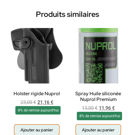
Produits similaires
Holster rigide Nuprol
Spray Huile siliconée
Nuprol Premium
23,00
€
21,16
€
13,00
€
11,96
€
-8% de remise aujourd'hui
-8% de remise aujourd'hui
Ajouter au panier
Ajouter au panier