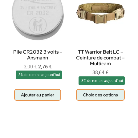
Pile CR2032 3 volts –
TT Warrior Belt LC –
Ansmann
Ceinture de combat –
Multicam
3,00
€
2,76
€
38,64
€
-8% de remise aujourd'hui
-8% de remise aujourd'hui
Ajouter au panier
Choix des options