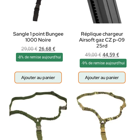
Sangle 1 point Bungee
Réplique chargeur
1000 Noire
Airsoft gaz CZ p-09
25rd
29,00
€
26,68
€
49,00
€
44,59
€
-8% de remise aujourd'hui
-9% de remise aujourd'hui
Ajouter au panier
Ajouter au panier