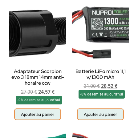
Adaptateur Scorpion
Batterie LiPo micro 11,1
evo 3 18mm 14mm anti-
v/1300 mAh
horaire ccw
31,00
€
28,52
€
27,00
€
24,57
€
-8% de remise aujourd'hui
-9% de remise aujourd'hui
Ajouter au panier
Ajouter au panier