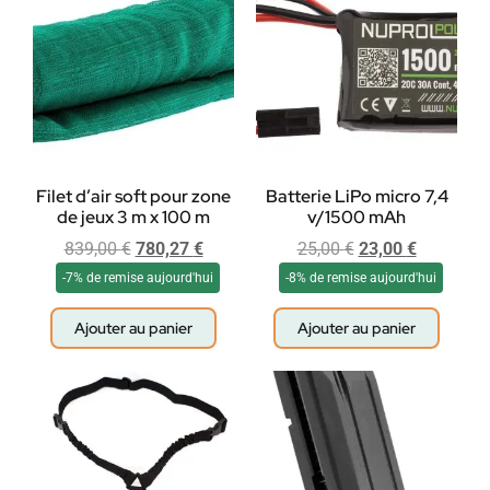
Filet d’air soft pour zone
Batterie LiPo micro 7,4
de jeux 3 m x 100 m
v/1500 mAh
839,00
€
780,27
€
25,00
€
23,00
€
-7% de remise aujourd'hui
-8% de remise aujourd'hui
Ajouter au panier
Ajouter au panier