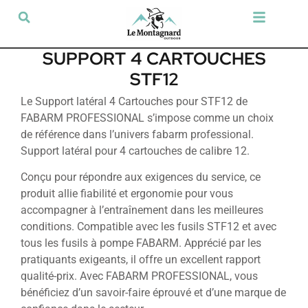
Tir sportif & Loisir
Airsoft & Paintball
Vêtements & Chaussures
Défense & Sécurité
Outdoor & Loisirs
Chien de chasse
Militaria & Tactique
SUPPORT 4 CARTOUCHES
STF12
Le Support latéral 4 Cartouches pour STF12 de
FABARM PROFESSIONAL s’impose comme un choix
de référence dans l’univers fabarm professional.
Support latéral pour 4 cartouches de calibre 12.
Conçu pour répondre aux exigences du service, ce
produit allie fiabilité et ergonomie pour vous
accompagner à l’entraînement dans les meilleures
conditions. Compatible avec les fusils STF12 et avec
tous les fusils à pompe FABARM. Apprécié par les
pratiquants exigeants, il offre un excellent rapport
qualité-prix. Avec FABARM PROFESSIONAL, vous
bénéficiez d’un savoir-faire éprouvé et d’une marque de