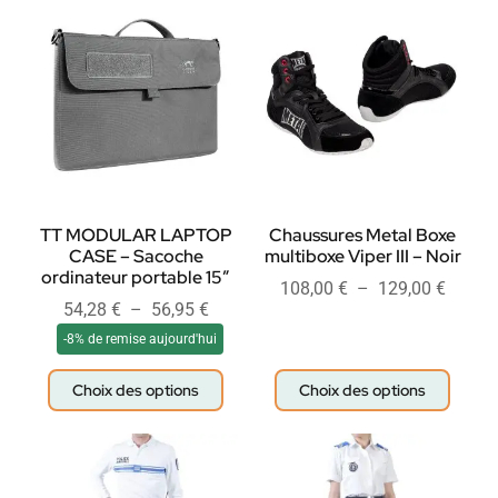
TT MODULAR LAPTOP
Chaussures Metal Boxe
CASE – Sacoche
multiboxe Viper III – Noir
ordinateur portable 15″
108,00
€
–
129,00
€
54,28
€
–
56,95
€
-8% de remise aujourd'hui
Choix des options
Choix des options