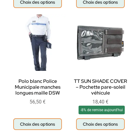
Choix des options
Choix des options
Polo blanc Police
TT SUN SHADE COVER
Municipale manches
– Pochette pare-soleil
longues maille DSW
véhicule
56,50
€
18,40
€
-8% de remise aujourd'hui
Choix des options
Choix des options