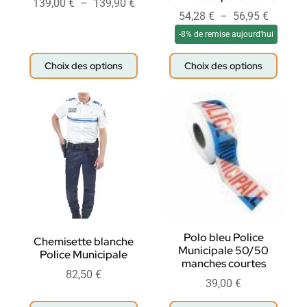
139,00
€
–
139,90
€
54,28
€
–
56,95
€
-8% de remise aujourd'hui
Choix des options
Choix des options
Polo bleu Police
Chemisette blanche
Municipale 50/50
Police Municipale
manches courtes
82,50
€
39,00
€