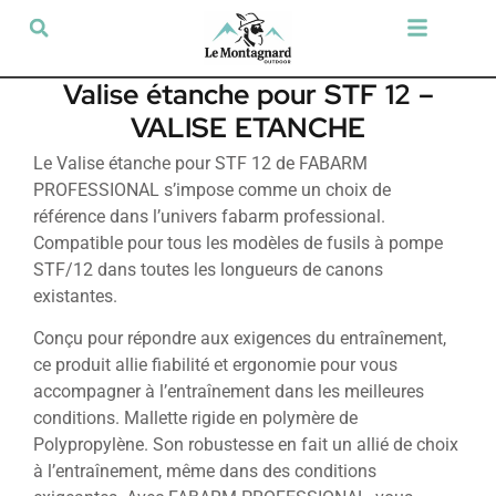
Tir sportif & Loisir
Airsoft & Paintball
Vêtements & Chaussures
Défense & Sécurité
Outdoor & Loisirs
Chien de chasse
Militaria & Tactique
Valise étanche pour STF 12 –
VALISE ETANCHE
Le Valise étanche pour STF 12 de FABARM
PROFESSIONAL s’impose comme un choix de
référence dans l’univers fabarm professional.
Compatible pour tous les modèles de fusils à pompe
STF/12 dans toutes les longueurs de canons
existantes.
Conçu pour répondre aux exigences du entraînement,
ce produit allie fiabilité et ergonomie pour vous
accompagner à l’entraînement dans les meilleures
conditions. Mallette rigide en polymère de
Polypropylène. Son robustesse en fait un allié de choix
à l’entraînement, même dans des conditions