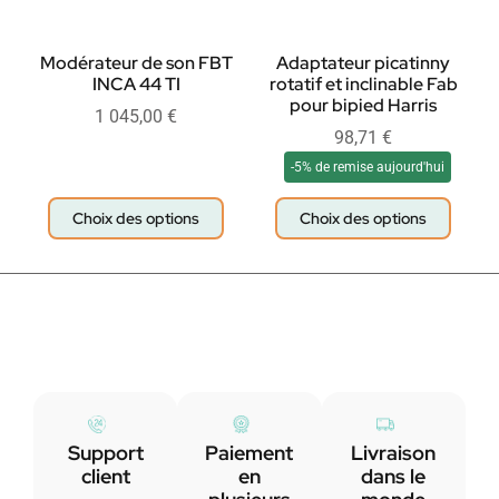
Modérateur de son FBT
Adaptateur picatinny
INCA 44 TI
rotatif et inclinable Fab
pour bipied Harris
1 045,00
€
98,71
€
-5% de remise aujourd'hui
Choix des options
Choix des options
Support
Paiement
Livraison
client
en
dans le