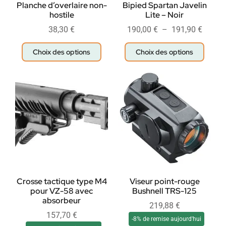
Planche d’overlaire non-
Bipied Spartan Javelin
hostile
Lite – Noir
38,30
€
190,00
€
–
191,90
€
Choix des options
Choix des options
Crosse tactique type M4
Viseur point-rouge
pour VZ-58 avec
Bushnell TRS-125
absorbeur
219,88
€
157,70
€
-8% de remise aujourd'hui