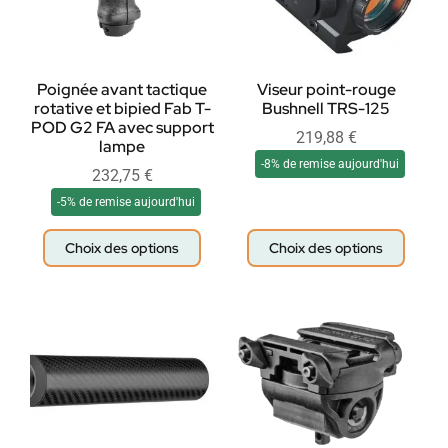
Poignée avant tactique
Viseur point-rouge
rotative et bipied Fab T-
Bushnell TRS-125
POD G2 FA avec support
219,88
€
lampe
-8% de remise aujourd'hui
232,75
€
-5% de remise aujourd'hui
Choix des options
Choix des options