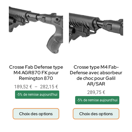
Crosse Fab Defense type
Crosse type M4 Fab-
M4 AGR870 FK pour
Defense avec absorbeur
Remington 870
de choc pour Galil
AR/SAR
189,52
€
–
282,15
€
289,75
€
-5% de remise aujourd'hui
-5% de remise aujourd'hui
Choix des options
Choix des options