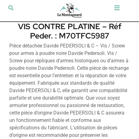
Tir sportif & Loisir
Airsoft & Paintball
Vêtements & Chaussures
Défense & Sécurité
Outdoor & Loisirs
Chien de chasse
Militaria & Tactique
VIS CONTRE PLATINE – Réf
Peder. : M70TFC5987
Pièce détachée Davide PEDERSOLI & C – Vis / Screw
pour armes à poudre noire Davide Pedersoli. Vis /
Screw pour répliques d’armes historiques ou d’armes à
poudre noire Davide Pedersoli. Cette pièce de rechange
est essentielle pour l’entretien et la réparation de votre
équipement. Fabriquée aux standards de qualité
Davide PEDERSOLI & C, elle garantit une compatibilité
parfaite et une durabilité optimale. Que vous soyez
armurier professionnel ou passionné de restauration,
cette pièce d’origine Davide PEDERSOLI & C assurera
un fonctionnement fiable et conforme aux
spécifications du fabricant. L’utilisation de pièces
d’origine est recommandée pour préserver les