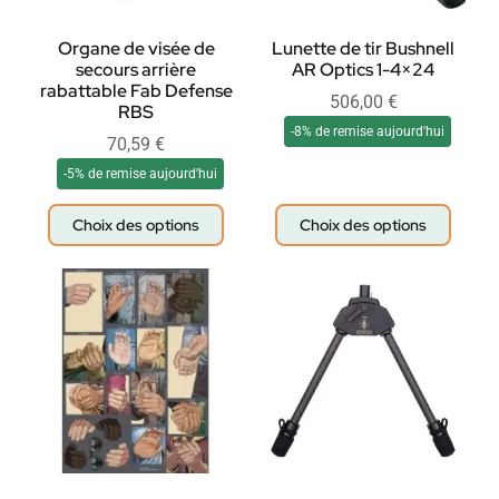
Organe de visée de
Lunette de tir Bushnell
secours arrière
AR Optics 1-4×24
rabattable Fab Defense
506,00
€
RBS
-8% de remise aujourd'hui
70,59
€
-5% de remise aujourd'hui
Choix des options
Choix des options