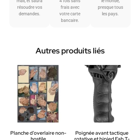
mail, et saura
4 fois sans
le monde,
résoudre vos
frais avec
presque tous
demandes.
votre carte
les pays.
bancaire.
Autres produits liés
Planche d’overlaire non-
Poignée avant tactique
hostile
rotative et bipied Fab T-