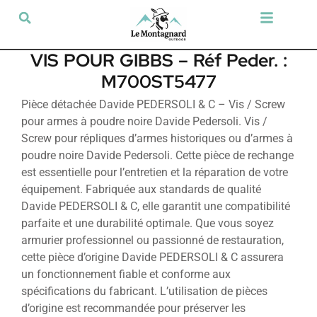
Tir sportif & Loisir
Airsoft & Paintball
Vêtements & Chaussures
Défense & Sécurité
Outdoor & Loisirs
Chien de chasse
Militaria & Tactique
VIS POUR GIBBS – Réf Peder. :
M700ST5477
Pièce détachée Davide PEDERSOLI & C – Vis / Screw
pour armes à poudre noire Davide Pedersoli. Vis /
Screw pour répliques d’armes historiques ou d’armes à
poudre noire Davide Pedersoli. Cette pièce de rechange
est essentielle pour l’entretien et la réparation de votre
équipement. Fabriquée aux standards de qualité
Davide PEDERSOLI & C, elle garantit une compatibilité
parfaite et une durabilité optimale. Que vous soyez
armurier professionnel ou passionné de restauration,
cette pièce d’origine Davide PEDERSOLI & C assurera
un fonctionnement fiable et conforme aux
spécifications du fabricant. L’utilisation de pièces
d’origine est recommandée pour préserver les