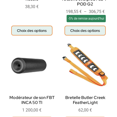
POD G2
38,30
€
198,55
€
–
306,75
€
-5% de remise aujourd'hui
Choix des options
Choix des options
Modérateur de son FBT
Bretelle Butler Creek
INCA 50 TI
FeatherLight
1 200,00
€
62,00
€