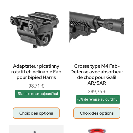
Adaptateur picatinny
Crosse type M4 Fab-
rotatif et inclinable Fab
Defense avec absorbeur
pour bipied Harris
de choc pour Galil
AR/SAR
98,71
€
289,75
€
-5% de remise aujourd'hui
-5% de remise aujourd'hui
Choix des options
Choix des options