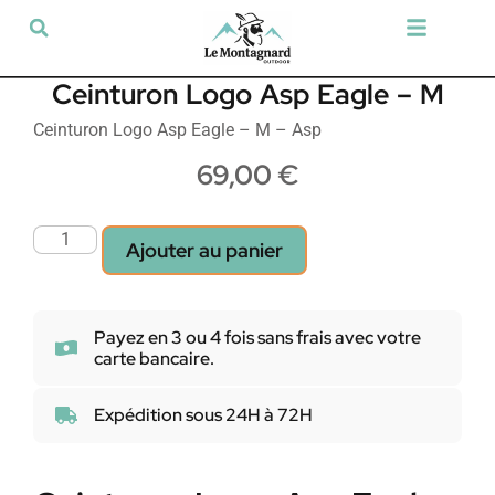
Tir sportif & Loisir
Airsoft & Paintball
Vêtements & Chaussures
Défense & Sécurité
Outdoor & Loisirs
Chien de chasse
Militaria & Tactique
Ceinturon Logo Asp Eagle – M
Ceinturon Logo Asp Eagle – M – Asp
69,00
€
Ajouter au panier
Payez en 3 ou 4 fois sans frais avec votre
carte bancaire.
Expédition sous 24H à 72H