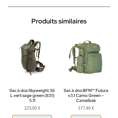
Produits similaires
Sac à dos Skyweight 36
Sac à dos BFM™ Futura
L vert sage green (831)
v3.1 Camo Green –
5.11
Camelbak
225,00
€
377,40
€