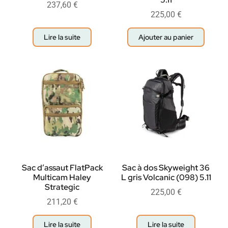
237,60
€
225,00
€
Lire la suite
Ajouter au panier
Sac d’assaut FlatPack
Sac à dos Skyweight 36
Multicam Haley
L gris Volcanic (098) 5.11
Strategic
225,00
€
211,20
€
Lire la suite
Lire la suite