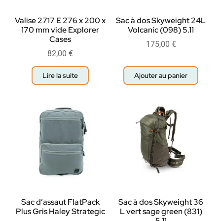
Valise 2717 E 276 x 200 x
Sac à dos Skyweight 24L
170 mm vide Explorer
Volcanic (098) 5.11
Cases
175,00
€
82,00
€
Lire la suite
Ajouter au panier
Sac d’assaut FlatPack
Sac à dos Skyweight 36
Plus Gris Haley Strategic
L vert sage green (831)
5.11