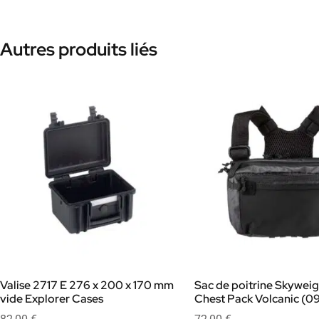
Autres produits liés
Valise 2717 E 276 x 200 x 170 mm
Sac de poitrine Skyweigh
vide Explorer Cases
Chest Pack Volcanic (098