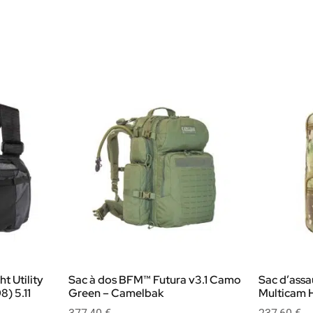
t Utility
Sac à dos BFM™ Futura v3.1 Camo
Sac d’assa
) 5.11
Green – Camelbak
Multicam H