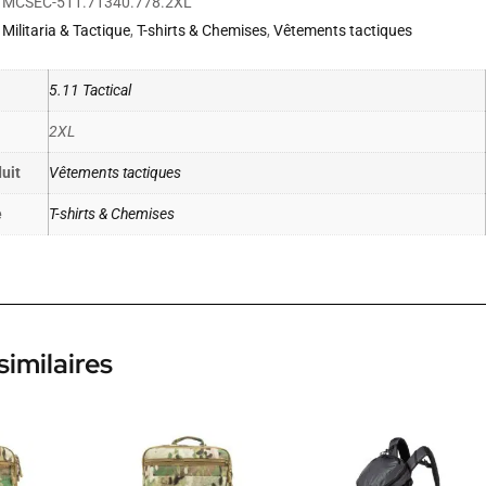
MCSEC-511.71340.778.2XL
Militaria & Tactique
,
T-shirts & Chemises
,
Vêtements tactiques
5.11 Tactical
2XL
uit
Vêtements tactiques
e
T-shirts & Chemises
similaires