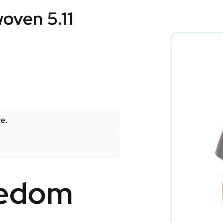
oven 5.11
re.
eedom