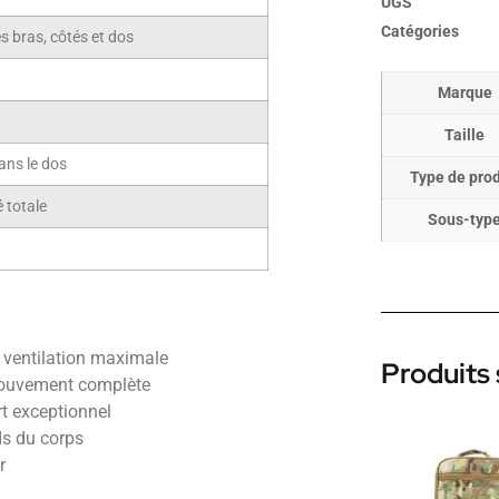
UGS
Catégories
s bras, côtés et dos
Marque
Taille
ans le dos
Type de prod
 totale
Sous-typ
e ventilation maximale
Produits 
mouvement complète
rt exceptionnel
ds du corps
r