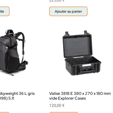
225,00
€
ite
Ajouter au panier
Skyweight 36 L gris
Valise 3818 E 380 x 270 x 180 mm
98) 5.11
vide Explorer Cases
120,00
€