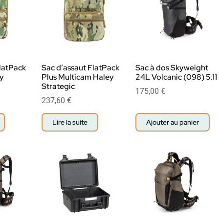
latPack
Sac d’assaut FlatPack
Sac à dos Skyweight
y
Plus Multicam Haley
24L Volcanic (098) 5.11
Strategic
175,00
€
237,60
€
Lire la suite
Ajouter au panier