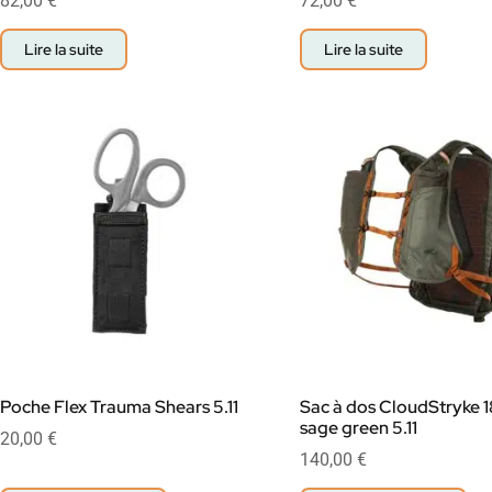
82,00
€
72,00
€
Lire la suite
Lire la suite
Poche Flex Trauma Shears 5.11
Sac à dos CloudStryke 1
sage green 5.11
20,00
€
140,00
€