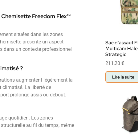
r la Chemisette Freedom Flex™
lement situées dans les zones
 chemisette présente un aspect
Sac d’assaut F
Multicam Hale
tes dans un contexte professionnel
Strategic
211,20
€
imatisé ?
Lire la suite
orations augmentent légèrement la
climatisé. La liberté de
port prolongé assis ou debout.
sage quotidien. Les zones
é structurelle au fil du temps, même