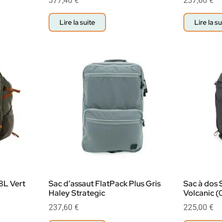
377,40
€
237,60
€
Lire la suite
Lire la su
8L Vert
Sac d’assaut FlatPack Plus Gris
Sac à dos 
Haley Strategic
Volcanic (0
237,60
€
225,00
€