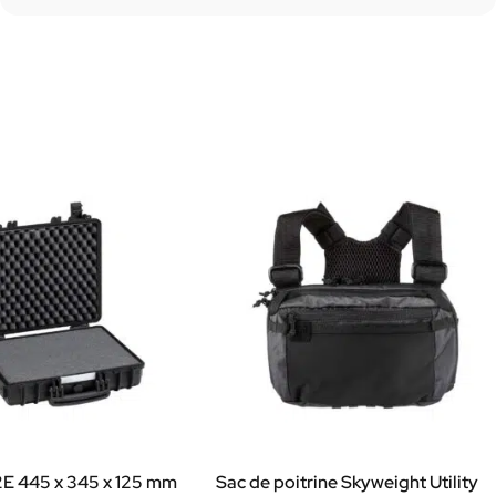
2E 445 x 345 x 125 mm
Sac de poitrine Skyweight Utility