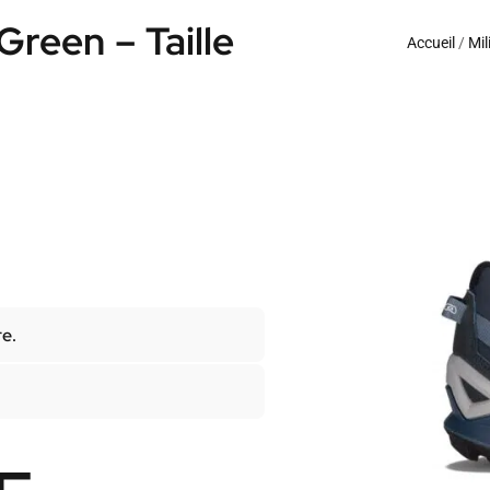
reen – Taille
Accueil
/
Mil
re.