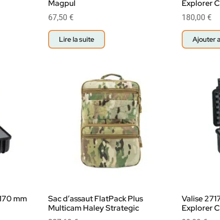
Magpul
Explorer 
67,50
€
180,00
€
Lire la suite
Ajouter 
x 170 mm
Sac d’assaut FlatPack Plus
Valise 271
Multicam Haley Strategic
Explorer 