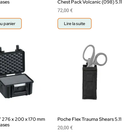
Cases
Chest Pack Volcanic (098) 5.11
72,00
€
au panier
Lire la suite
7 276 x 200 x 170 mm
Poche Flex Trauma Shears 5.11
Cases
20,00
€