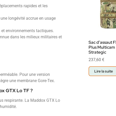
placements rapides et les
r une longévité accrue en usage
 et environnements tactiques.
nnue dans les milieux militaires et
Sac d’assaut F
Plus Multicam
Strategic
237,60
€
Lire la suite
erméable. Pour une version
ntègre une membrane Gore-Tex.
dox GTX Lo TF ?
lus respirante. La Maddox GTX Lo
humidité.