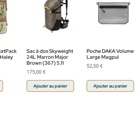
latPack
Sac à dos Skyweight
Poche DAKA Volume
 Haley
24L Marron Major
Large Magpul
Brown (367) 5.11
52,50
€
175,00
€
Ajouter au panier
Ajouter au panier