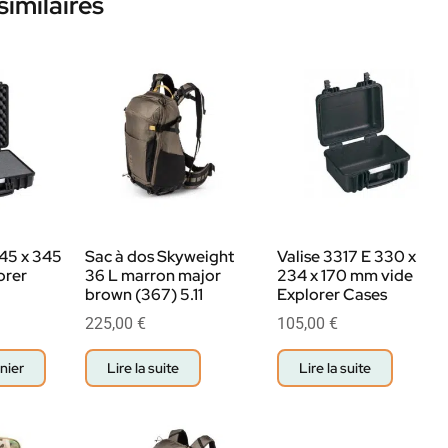
similaires
445 x 345
Sac à dos Skyweight
Valise 3317 E 330 x
orer
36 L marron major
234 x 170 mm vide
brown (367) 5.11
Explorer Cases
225,00
€
105,00
€
nier
Lire la suite
Lire la suite