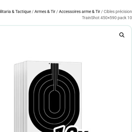
litaria & Tactique
/
Armes & Tir
/
Accessoires arme & Tir
/ Cibles précision
TrainShot 450×590 pack 10