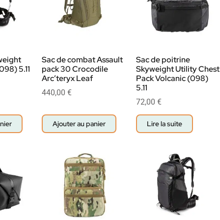
weight
Sac de combat Assault
Sac de poitrine
098) 5.11
pack 30 Crocodile
Skyweight Utility Chest
Arc’teryx Leaf
Pack Volcanic (098)
5.11
440,00
€
72,00
€
nier
Ajouter au panier
Lire la suite