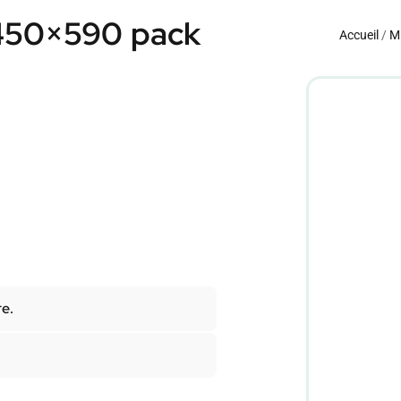
 450×590 pack
Accueil
/
Mi
re.