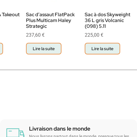
 Takeout
Sac d’assaut FlatPack
Sac à dos Skyweight
Plus Multicam Haley
36 L gris Volcanic
Strategic
(098) 5.11
237,60
€
225,00
€
Lire la suite
Lire la suite
Livraison dans le monde
Nous livrons partout dans le monde, presque tous les