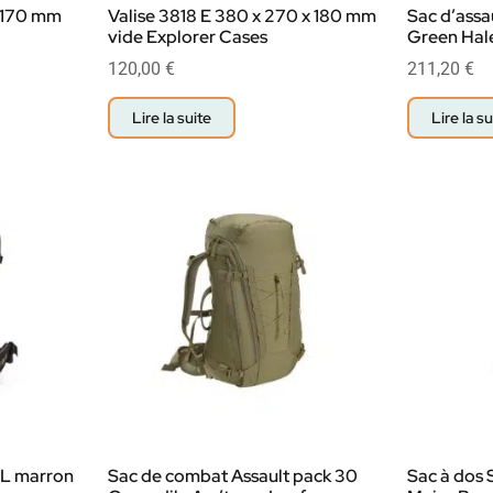
x 170 mm
Valise 3818 E 380 x 270 x 180 mm
Sac d’assa
vide Explorer Cases
Green Hal
120,00
€
211,20
€
Lire la suite
Lire la su
 L marron
Sac de combat Assault pack 30
Sac à dos