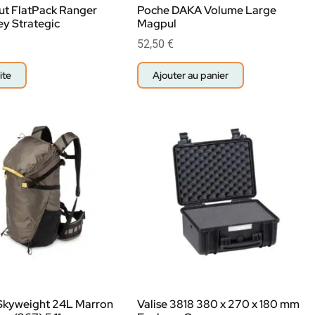
ut FlatPack Ranger
Poche DAKA Volume Large
ey Strategic
Magpul
52,50
€
ite
Ajouter au panier
 Skyweight 24L Marron
Valise 3818 380 x 270 x 180 mm