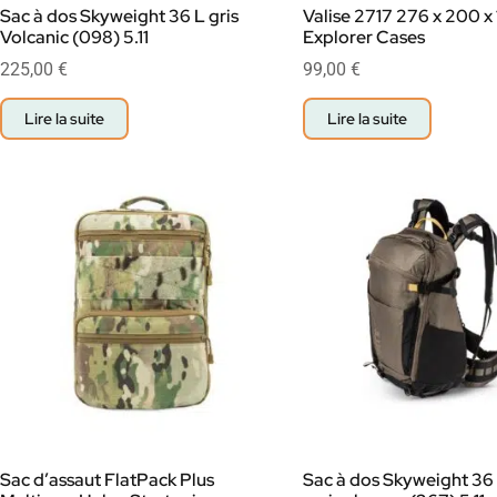
Sac à dos Skyweight 36 L gris
Valise 2717 276 x 200 
Volcanic (098) 5.11
Explorer Cases
225,00
€
99,00
€
Lire la suite
Lire la suite
Sac d’assaut FlatPack Plus
Sac à dos Skyweight 36