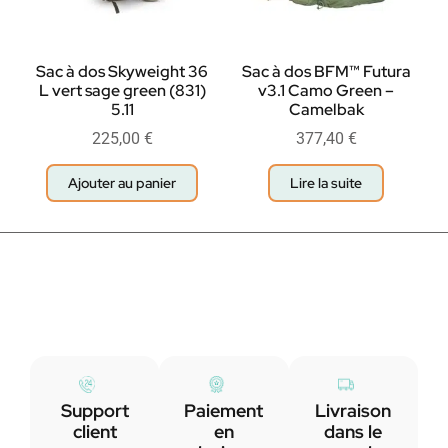
Sac à dos Skyweight 36
Sac à dos BFM™ Futura
L vert sage green (831)
v3.1 Camo Green –
5.11
Camelbak
225,00
€
377,40
€
Ajouter au panier
Lire la suite
Support
Paiement
Livraison
client
en
dans le