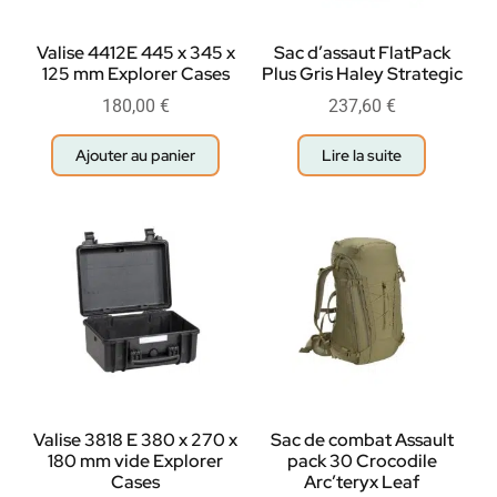
Valise 4412E 445 x 345 x
Sac d’assaut FlatPack
125 mm Explorer Cases
Plus Gris Haley Strategic
180,00
€
237,60
€
Ajouter au panier
Lire la suite
Valise 3818 E 380 x 270 x
Sac de combat Assault
180 mm vide Explorer
pack 30 Crocodile
Cases
Arc’teryx Leaf