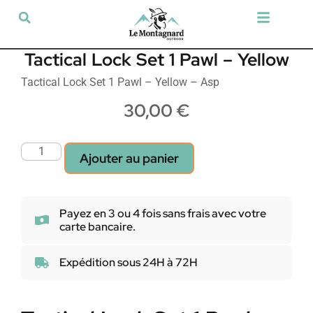
Tir sportif & Loisir
Airsoft & Paintball
Vêtements & Chaussures
Défense & Sécurité
Outdoor & Loisirs
Chien de chasse
Militaria & Tactique
Tactical Lock Set 1 Pawl – Yellow
Tactical Lock Set 1 Pawl – Yellow – Asp
30,00
€
Ajouter au panier
Payez en 3 ou 4 fois sans frais avec votre
carte bancaire.
Expédition sous 24H à 72H