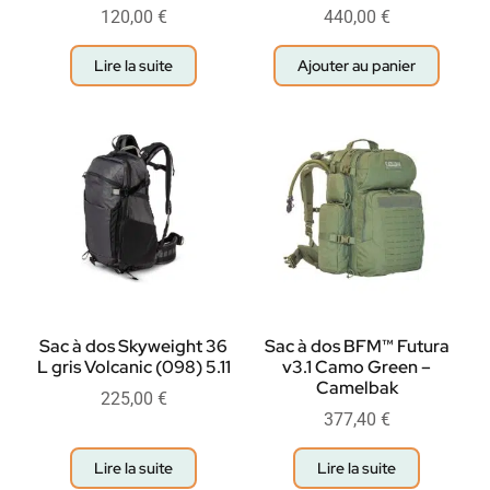
120,00
€
440,00
€
Lire la suite
Ajouter au panier
Sac à dos Skyweight 36
Sac à dos BFM™ Futura
L gris Volcanic (098) 5.11
v3.1 Camo Green –
Camelbak
225,00
€
377,40
€
Lire la suite
Lire la suite