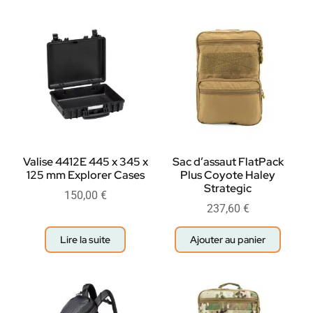
Valise 4412E 445 x 345 x
Sac d’assaut FlatPack
125 mm Explorer Cases
Plus Coyote Haley
Strategic
150,00
€
237,60
€
Lire la suite
Ajouter au panier