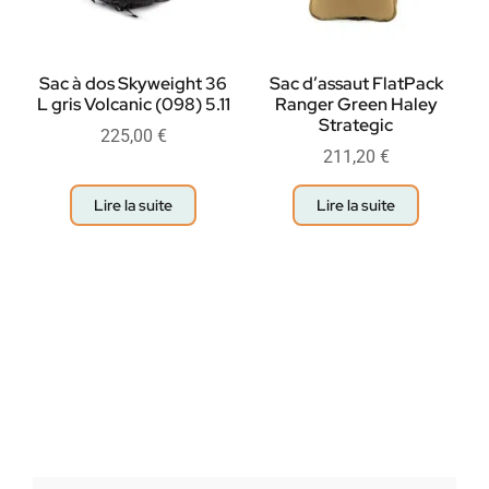
Sac à dos Skyweight 36
Sac d’assaut FlatPack
L gris Volcanic (098) 5.11
Ranger Green Haley
Strategic
225,00
€
211,20
€
Lire la suite
Lire la suite