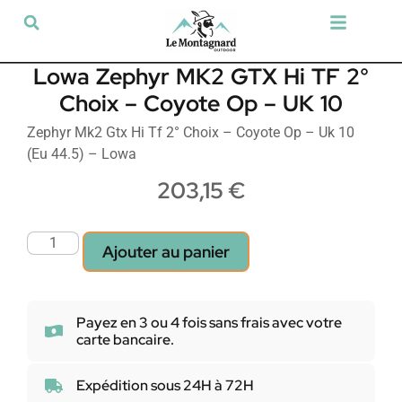
Tir sportif & Loisir
Airsoft & Paintball
Vêtements & Chaussures
Défense & Sécurité
Outdoor & Loisirs
Chien de chasse
Militaria & Tactique
Lowa Zephyr MK2 GTX Hi TF 2°
Choix – Coyote Op – UK 10
Zephyr Mk2 Gtx Hi Tf 2° Choix – Coyote Op – Uk 10
(Eu 44.5) – Lowa
203,15
€
Ajouter au panier
Payez en 3 ou 4 fois sans frais avec votre
carte bancaire.
Expédition sous 24H à 72H