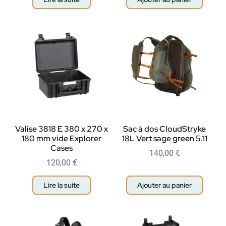
Valise 3818 E 380 x 270 x
Sac à dos CloudStryke
180 mm vide Explorer
18L Vert sage green 5.11
Cases
140,00
€
120,00
€
Lire la suite
Ajouter au panier