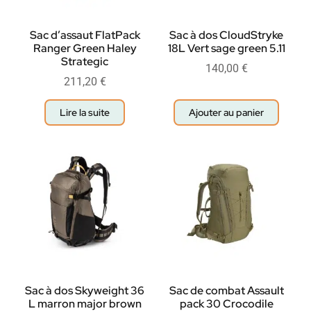
Sac d’assaut FlatPack
Sac à dos CloudStryke
Ranger Green Haley
18L Vert sage green 5.11
Strategic
140,00
€
211,20
€
Lire la suite
Ajouter au panier
Sac à dos Skyweight 36
Sac de combat Assault
L marron major brown
pack 30 Crocodile