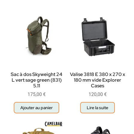
Sac à dos Skyweight 24
Valise 3818 E 380 x 270 x
L vert sage green (831)
180 mm vide Explorer
5.11
Cases
175,00
€
120,00
€
Ajouter au panier
Lire la suite