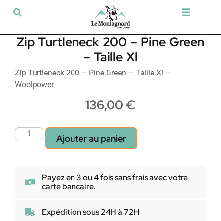
Tir sportif & Loisir
Airsoft & Paintball
Vêtements & Chaussures
Défense & Sécurité
Outdoor & Loisirs
Chien de chasse
Militaria & Tactique
Zip Turtleneck 200 – Pine Green
– Taille Xl
Zip Turtleneck 200 – Pine Green – Taille Xl –
Woolpower
136,00
€
Ajouter au panier
Payez en 3 ou 4 fois sans frais avec votre
carte bancaire.
Expédition sous 24H à 72H