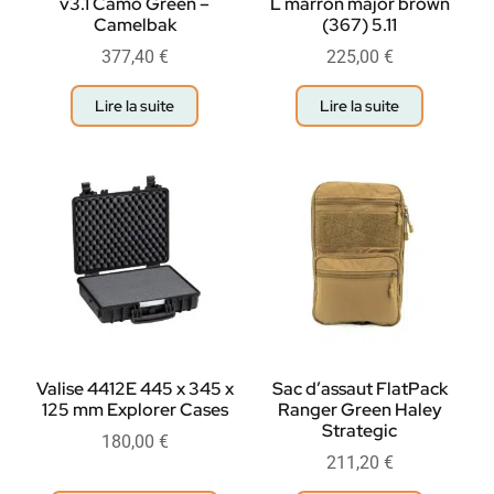
v3.1 Camo Green –
L marron major brown
Camelbak
(367) 5.11
377,40
€
225,00
€
Lire la suite
Lire la suite
Valise 4412E 445 x 345 x
Sac d’assaut FlatPack
125 mm Explorer Cases
Ranger Green Haley
Strategic
180,00
€
211,20
€