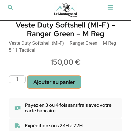
Tir sportif & Loisir
Airsoft & Paintball
Vêtements & Chaussures
Défense & Sécurité
Outdoor & Loisirs
Chien de chasse
Militaria & Tactique
Veste Duty Softshell (Ml-F) –
Ranger Green – M Reg
Veste Duty Softshell (Ml-F) – Ranger Green – M Reg –
5.11 Tactical
150,00
€
Ajouter au panier
Payez en 3 ou 4 fois sans frais avec votre
carte bancaire.
Expédition sous 24H à 72H