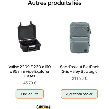
Autres produits liés
Valise 2209 E 220 x 160
Sac d’assaut FlatPack
x 95 mm vide Explorer
Gris Haley Strategic
Cases
211,20
€
45,70
€
Lire la suite
Ajouter au panier