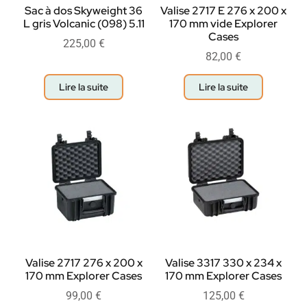
Sac à dos Skyweight 36
Valise 2717 E 276 x 200 x
L gris Volcanic (098) 5.11
170 mm vide Explorer
Cases
225,00
€
82,00
€
Lire la suite
Lire la suite
Valise 2717 276 x 200 x
Valise 3317 330 x 234 x
170 mm Explorer Cases
170 mm Explorer Cases
99,00
€
125,00
€