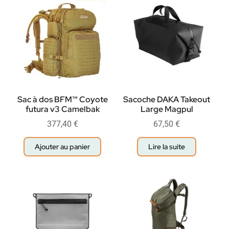
Sac à dos BFM™ Coyote
Sacoche DAKA Takeout
futura v3 Camelbak
Large Magpul
377,40
€
67,50
€
Ajouter au panier
Lire la suite